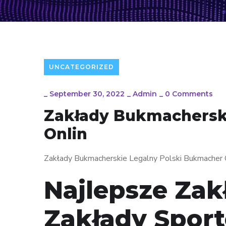
UNCATEGORIZED
_
September 30, 2022
_
Admin
_
0 Comments
Zakłady Bukmachersk
Onlin
Zakłady Bukmacherskie Legalny Polski Bukmacher 
Najlepsze Za
Zakłady Spor