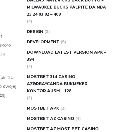
DALLAS MAVERICKS BACK BUTTON
MILWAUKEE BUCKS PALPITE DA NBA
23 24 03 02 – 408
(4)
DESIGN
(3)
et
DEVELOPMENT
(5)
 skoro
DOWNLOAD LATEST VERSION APK –
ują
394
(4)
MOSTBET 314 CASINO
(ok. 10
AZƏRBAYCANDA BUKMEKER
o swojej
KONTOR AUSM – 128
żej
(2)
MOSTBET APK
(2)
MOSTBET AZ CASINO
(4)
MOSTBET AZ MOST BET CASINO