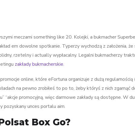
wszymi meczami something like 20. Kolejki, a bukmacher Superb
akład em dowolne spotkanie. Typerzy wychodzą z założenia, że
lidny, rzetelny i actually wypłacalny. Legalni bukmacherzy trakt
ketingu
zakłady bukmacherskie
.
romocje online, które eFortuna organizuje z dużą regularnością 
akładach na pewno zrobiłeś to po to, żeby któryś z nich zgarnąć d
ju” “akcje promocyjną, więc darmowe zakłady są dostępne. W du
ny pozyskany unces portalu aim.
Polsat Box Go?