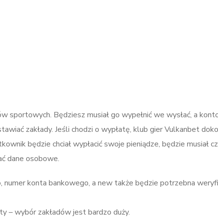
w sportowych. Będziesz musiał go wypełnić we wysłać, a kont
awiać zakłady. Jeśli chodzi o wypłatę, klub gier Vulkanbet dokon
ytkownik będzie chciał wypłacić swoje pieniądze, będzie musiał c
zać dane osobowe.
, numer konta bankowego, a new także będzie potrzebna weryfi
ty – wybór zakładów jest bardzo duży.