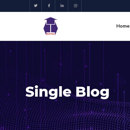
Home
Single Blog