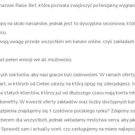
azwie Raise Bet, która pozwala zwiększyć potencjalną wygran
py na skoki narciarskie, jednak jest to dyscyplina sezonowa, któ
rcu.
ją uwagę przede wszystkim em kanale online, czyli zakładach
t pełen emocji we all możliwości.
zych sektorów, aby nasi gracze byli zadowoleni. W ramach oferty
t, w których od Ciebie zależy, na którą opcję się zdecydujesz. N
la stałych klientów, którzy już od dłuższego czasu mają konta m
e benefity. W kwestii oferty zakładów oraz liczby dostępnych ku
tpienia znajdujemy się t czołówce polskiego rynku? Zdajemy so
cherem dla wszystkich, jednak wkładamy mnóstwa serca, aby ja
. Sprawdź sam i actually oceń, czy zasługujemy na miano najlep