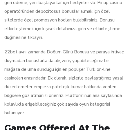
geri ödeme, yeni başlayanlar için hediyeler vb. Pinup casino
operatöründen depozitosuz bonuslar almak için özel
sitelerde özel promosyon kodları bulabilirsiniz. Bonusu
etkinleştirmek için kişisel dolabınıza girin ve etkinleştirme
düğmesine tıklayın.
22bet aynı zamanda Doğum Günü Bonusu ve paraya ihtiyaç
duymadan bonuslarla da alışveriş yapabileceğiniz bir
mağaza de uma sunduğu için en popüşer Türk on-line
casinoları arasındadır. Ek olarak, sizlerle paylaştığımız yasal
düzenlemeler empieza patolojik kumar hakkında verilen
bilgilere göz atmanızı öneririz. Platform’nun ana sayfasında
kolaylıkla erişebileceğiniz çok sayıda oyun kategorisi
bulunuyor.
Games Offered At The