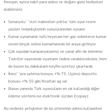
freespin, ayrıca nakit para iadesi ve doğum günü hediyeleri
alabilirsiniz.
Senaryolu” “slot makineleri yoktur, tüm oyun resmi
yazılım tedarikçilerinin sunucularından oynanır.
Kumar oynamanın tatlı heyecanı her gün onbinlerce kumar
severi birçok online kumarhanede bir araya getiriyor.
Çok sayıdaki kampanyalarımız ve sanal afin de birimimiz
Twistler sayesinde oyunların tadına varabileceksiniz, hem
de bazen bu dakikaların keyfini ücretsiz çıkartarak.
İkinci” “pra yatırma bonusu +% 75, Üçüncü depozito
bonusu +% 55 gibi fırsatları ag var.
Bunun yanında Türk oyuncuların en sık kullandığı diğer
ödeme yöntemi ise elektronik cüzdan Ecopayz.
Bu nedenle yetişkinler de bu sitelerinin adresi kullanırken