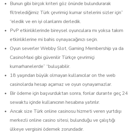
Bunun gibi birçok kriteri göz önünde bulundurarak
filtrelediğimiz Türk çevrimiçi kumar sitelerini sizler için”
“eledik ve en iyi olanlarını derledik.
PvP etkinliklerinde bireysel oyunculara mı yoksa takım
etkinliklerine mi bahis oynayacağınızı seçin.
Oyun severler Webby Slot, Gaming Membership ya da
CasinoMaxi gibi güvenilir Türkçe çevrimiçi
kumarhanelerde” “buluşabilir.
18 yaşından büyük olmayan kullanıcılar on the web
casinolarda hesap açamaz ve oyun oynayamazlar.
Bir ödeme için başvurduktan sonra, fonlar durante geç 24
sewaktu içinde kullanıcının hesabına yatırılır.
Ancak size Türk online casinosu hizmeti veren yurtdışı
merkezli online casino sitesi, bulunduğu ve çalıştığı
ülkeye vergisini ödemek zorundadır.