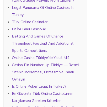
Acknowledge Players From Chicken?
Legal Panorama Of Online Casinos In
Turkey
Türk Online Casinolar
En İyi Canlı Casinolar
Betting And Games Of Chance
Throughout Football And Additional
Sports Competitions
Online Casino Türkiye’de Yasal Mı?
Casino Pin Number Up Türkiye — Resmi
Sitenin Incelemesi, Ücretsiz Ve Paralı
Oynayın
Is Online Poker Legal In Turkey?
En Güvenilir Türk Online Casinolarının
Karşılaması Gereken Kriterler