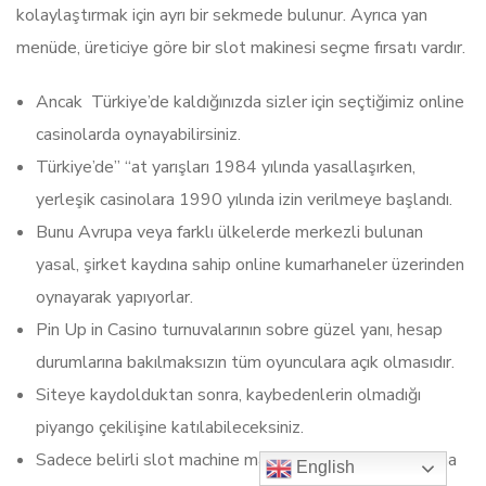
kolaylaştırmak için ayrı bir sekmede bulunur. Ayrıca yan
menüde, üreticiye göre bir slot makinesi seçme fırsatı vardır.
Ancak Türkiye’de kaldığınızda sizler için seçtiğimiz online
casinolarda oynayabilirsiniz.
Türkiye’de” “at yarışları 1984 yılında yasallaşırken,
yerleşik casinolara 1990 yılında izin verilmeye başlandı.
Bunu Avrupa veya farklı ülkelerde merkezli bulunan
yasal, şirket kaydına sahip online kumarhaneler üzerinden
oynayarak yapıyorlar.
Pin Up in Casino turnuvalarının sobre güzel yanı, hesap
durumlarına bakılmaksızın tüm oyunculara açık olmasıdır.
Siteye kaydolduktan sonra, kaybedenlerin olmadığı
piyango çekilişine katılabileceksiniz.
Sadece belirli slot machine makinelerini oynayın ve daha
English