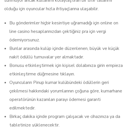
sunmuyor ancak kullanımı kolaylaştıran bir site tasarımı
olduğu için oyuncular hızla ihtiyaçlarına ulaşabilir.
Bu gönderimler hiçbir kesintiye uğramadığı için online on
line casino hesaplarınızdan çektiğiniz pra için vergi
ödemiyorsunuz.
Bunlar arasında kulüp içinde düzenlenen, büyük ve küçük
nakit ödüllü turnuvalar yer almaktadır.
Bonusu etkinleştirmek için kişisel dolabınıza girin empieza
etkinleştirme düğmesine tıklayın.
Oyuncuların Pinup kumar kulübündeki ödüllerin geri
çekilmesi hakkındaki yorumlarının çoğuna göre, kumarhane
operatörünün kazanılan parayı ödemesi garanti
edilmektedir.
Birkaç dakika içinde program çalışacak ve cihazınıza ya da
tabletinize yüklenecektir.