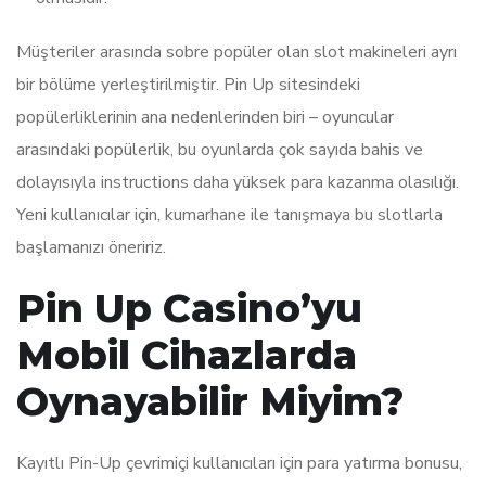
Müşteriler arasında sobre popüler olan slot makineleri ayrı
bir bölüme yerleştirilmiştir. Pin Up sitesindeki
popülerliklerinin ana nedenlerinden biri – oyuncular
arasındaki popülerlik, bu oyunlarda çok sayıda bahis ve
dolayısıyla instructions daha yüksek para kazanma olasılığı.
Yeni kullanıcılar için, kumarhane ile tanışmaya bu slotlarla
başlamanızı öneririz.
Pin Up Casino’yu
Mobil Cihazlarda
Oynayabilir Miyim?
Kayıtlı Pin-Up çevrimiçi kullanıcıları için para yatırma bonusu,