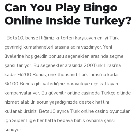
Can You Play Bingo
Online Inside Turkey?
“Bets10, bahsettiğimiz kriterleri karşılayan en iyi Türk
çevrimiçi kumarhaneleri arasına adını yazdırıyor. Yeni
üyelerine hoş geldin bonusu seçenekleri arasında seçme
şansı tanıyor. Bu seçenekler arasında 200Türk Lirası’na
kadar %200 Bonus, one thousand Türk Lirası’na kadar
%100 Bonus gibi yatırdığınız parayı ikiye üçe katlayan
kampanyalar var. Bu güvenilir online casinoda Türkçe dilinde
hizmet alabilir, sorun yaşadığınızda destek hattını
kullanabilirsiniz. Bets10 ayrıca Türk online casino oyuncuları
için Süper Lig’e her hafta bedava bahis oynama şansı
sunuyor.