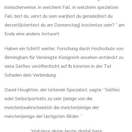
ironischerweise, in welchem ​​Fall, in welchem ​​speziellen
Fall, bist du, wirst du sein war|bist du gerade|bist du
derzeit|könntest du am Donnerstag} kostenlos sein? ” am
Ende eine andere Antwort.
Haben ein Schritt weiter, Forschung durch Hochschule von
Birmingham für Vereinigte Königreich ansehen entdeckt zu
viele Selfies veröffentlicht auf fb könnten in der Tat
Schaden dein Verbindung.
David Houghton, der leitende Spezialist, sagte: “Selfies
oder Selbstporträts zu sein {einige von die
meisten|wahrscheinlich die meisten|einige der
meisten|einige der lästigsten Bilder. “
“platziere deine beste digital base