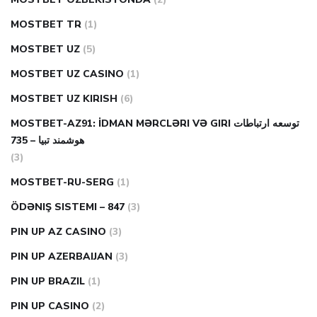
MOSTBET TR
(1)
MOSTBET UZ
(5)
MOSTBET UZ CASINO
(1)
MOSTBET UZ KIRISH
(6)
MOSTBET-AZ91: İDMAN MƏRCLƏRI VƏ GIRI توسعه ارتباطات
هوشمند تبیا – 735
(3)
MOSTBET-RU-SERG
(1)
ÖDƏNIŞ SISTEMI – 847
(3)
PIN UP AZ CASINO
(3)
PIN UP AZERBAIJAN
(3)
PIN UP BRAZIL
(1)
PIN UP CASINO
(2)