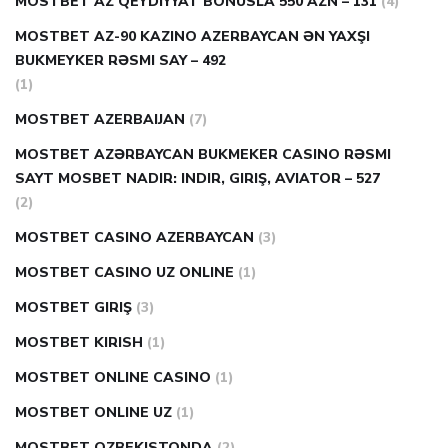
MOSTBET AZ QEYDIYYAT BONUSLA 550 AZN – 131
(4)
MOSTBET AZ-90 KAZINO AZERBAYCAN ƏN YAXŞI
BUKMEYKER RƏSMI SAY – 492
(1)
MOSTBET AZERBAIJAN
(7)
MOSTBET AZƏRBAYCAN BUKMEKER CASINO RƏSMI
SAYT МOSBET NADIR: INDIR, GIRIŞ, AVIATOR – 527
(2)
MOSTBET CASINO AZERBAYCAN
(3)
MOSTBET CASINO UZ ONLINE
(1)
MOSTBET GIRIŞ
(3)
MOSTBET KIRISH
(1)
MOSTBET ONLINE CASINO
(1)
MOSTBET ONLINE UZ
(1)
MOSTBET OZBEKISTONDA
(2)