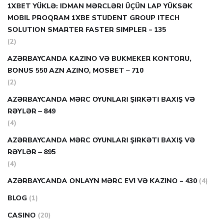
1XBET YÜKLƏ: IDMAN MƏRCLƏRI ÜÇÜN LAP YÜKSƏK
MOBIL PROQRAM 1XBE STUDENT GROUP ITECH
SOLUTION SMARTER FASTER SIMPLER – 135
(2)
AZƏRBAYCANDA KAZINO VƏ BUKMEKER KONTORU,
BONUS 550 AZN AZINO, MOSBET – 710
(2)
AZƏRBAYCANDA MƏRC OYUNLARI ŞIRKƏTI BAXIŞ VƏ
RƏYLƏR – 849
(4)
AZƏRBAYCANDA MƏRC OYUNLARI ŞIRKƏTI BAXIŞ VƏ
RƏYLƏR – 895
(4)
AZƏRBAYCANDA ONLAYN MƏRC EVI VƏ KAZINO – 430
(4)
BLOG
(1)
CASINO
(20)