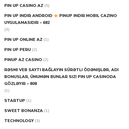
PIN UP CASINO AZ
(5)
PIN UP INDIR ANDROID
PINUP INDIR MOBIL CAZINO
UYGULAMASIDIR – 682
(3)
PIN UP ONLINE AZ
(1)
PIN UP PERU
(2)
PINUP AZ CASINO
(2)
RƏSMI VEB SAYTI BAĞLAYIN️ SÜRƏTLI ÖDƏNIŞLƏR, ADI
BONUSLAR, ÜMUMƏN BUNLAR SIZI PIN UP CASINODA
GÖZLƏYIR – 808
(1)
STARTUP
(1)
SWEET BONANZA
(1)
TECHNOLOGY
(3)