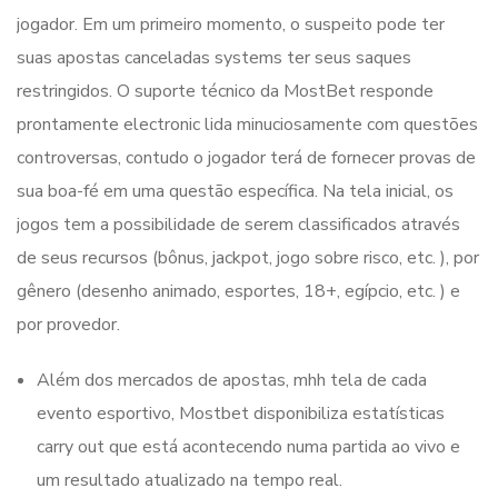
jogador. Em um primeiro momento, o suspeito pode ter
suas apostas canceladas systems ter seus saques
restringidos. O suporte técnico da MostBet responde
prontamente electronic lida minuciosamente com questões
controversas, contudo o jogador terá de fornecer provas de
sua boa-fé em uma questão específica. Na tela inicial, os
jogos tem a possibilidade de serem classificados através
de seus recursos (bônus, jackpot, jogo sobre risco, etc. ), por
gênero (desenho animado, esportes, 18+, egípcio, etc. ) e
por provedor.
Além dos mercados de apostas, mhh tela de cada
evento esportivo, Mostbet disponibiliza estatísticas
carry out que está acontecendo numa partida ao vivo e
um resultado atualizado na tempo real.