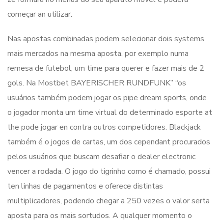
começar an utilizar.
Nas apostas combinadas podem selecionar dois systems
mais mercados na mesma aposta, por exemplo numa
remesa de futebol, um time para querer e fazer mais de 2
gols. Na Mostbet BAYERISCHER RUNDFUNK” “os
usuários também podem jogar os pipe dream sports, onde
o jogador monta um time virtual do determinado esporte at
the pode jogar en contra outros competidores. Blackjack
também é o jogos de cartas, um dos cependant procurados
pelos usuários que buscam desafiar o dealer electronic
vencer a rodada. O jogo do tigrinho como é chamado, possui
ten linhas de pagamentos e oferece distintas
multiplicadores, podendo chegar a 250 vezes o valor serta
aposta para os mais sortudos. A qualquer momento o