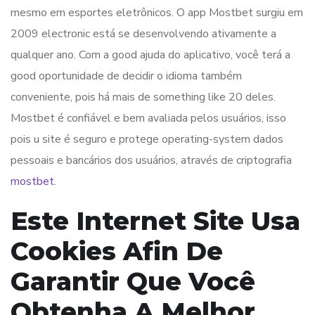
mesmo em esportes eletrônicos. O app Mostbet surgiu em
2009 electronic está se desenvolvendo ativamente a
qualquer ano. Com a good ajuda do aplicativo, você terá a
good oportunidade de decidir o idioma também
conveniente, pois há mais de something like 20 deles.
Mostbet é confiável e bem avaliada pelos usuários, isso
pois u site é seguro e protege operating-system dados
pessoais e bancários dos usuários, através de criptografia
mostbet
.
Este Internet Site Usa
Cookies Afin De
Garantir Que Você
Obtenha A Melhor