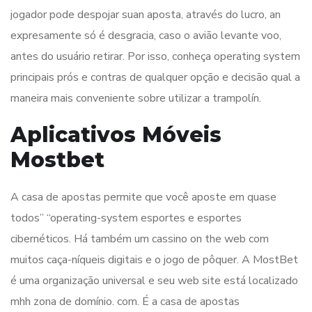
jogador pode despojar suan aposta, através do lucro, an
expresamente só é desgracia, caso o avião levante voo,
antes do usuário retirar. Por isso, conheça operating system
principais prós e contras de qualquer opção e decisão qual a
maneira mais conveniente sobre utilizar a trampolín.
Aplicativos Móveis
Mostbet
A casa de apostas permite que você aposte em quase
todos” “operating-system esportes e esportes
cibernéticos. Há também um cassino on the web com
muitos caça-níqueis digitais e o jogo de pôquer. A MostBet
é uma organização universal e seu web site está localizado
mhh zona de domínio. com. É a casa de apostas