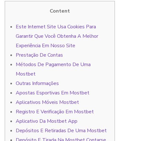
Content
Este Internet Site Usa Cookies Para
Garantir Que Você Obtenha A Melhor
Experiência Em Nosso Site
Prestação De Contas
Métodos De Pagamento De Uma
Mostbet
Outras Informações
Apostas Esportivas Em Mostbet
Aplicativos Móveis Mostbet
Registro E Verificação Em Mostbet
Aplicativo Da Mostbet App
Depósitos E Retiradas De Uma Mostbet
Depósito E Tirada Na Mostbet Contarse