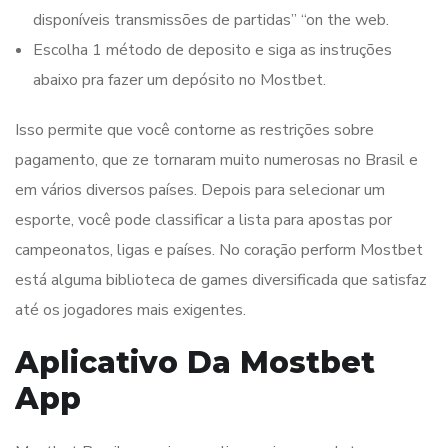
disponíveis transmissões de partidas” “on the web.
Escolha 1 método de deposito e siga as instruções
abaixo pra fazer um depósito no Mostbet.
Isso permite que você contorne as restrições sobre
pagamento, que ze tornaram muito numerosas no Brasil e
em vários diversos países. Depois para selecionar um
esporte, você pode classificar a lista para apostas por
campeonatos, ligas e países. No coração perform Mostbet
está alguma biblioteca de games diversificada que satisfaz
até os jogadores mais exigentes.
Aplicativo Da Mostbet
App