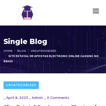
Single Blog
HOME
BLOG
UNCATEGORIZED
SITE ESTATAL DE APOSTAS ELECTRONIC ONLINE CASSINO NO
BRASI
UNCATEGORIZED
_
April 8, 2023
_
Admin
_
0 Comments