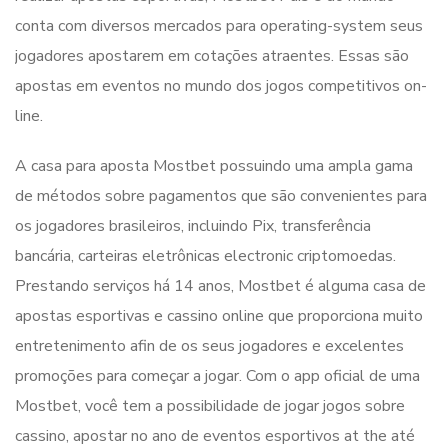
conta com diversos mercados para operating-system seus
jogadores apostarem em cotações atraentes. Essas são
apostas em eventos no mundo dos jogos competitivos on-
line.
A casa para aposta Mostbet possuindo uma ampla gama
de métodos sobre pagamentos que são convenientes para
os jogadores brasileiros, incluindo Pix, transferência
bancária, carteiras eletrônicas electronic criptomoedas.
Prestando serviços há 14 anos, Mostbet é alguma casa de
apostas esportivas e cassino online que proporciona muito
entretenimento afin de os seus jogadores e excelentes
promoções para começar a jogar. Com o app oficial de uma
Mostbet, você tem a possibilidade de jogar jogos sobre
cassino, apostar no ano de eventos esportivos at the até