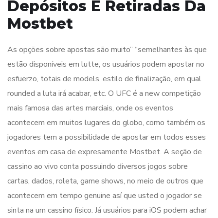
Depósitos E Retiradas Da
Mostbet
As opções sobre apostas são muito” “semelhantes às que
estão disponíveis em lutte, os usuários podem apostar no
esfuerzo, totais de models, estilo de finalização, em qual
rounded a luta irá acabar, etc. O UFC é a new competição
mais famosa das artes marciais, onde os eventos
acontecem em muitos lugares do globo, como também os
jogadores tem a possibilidade de apostar em todos esses
eventos em casa de expresamente Mostbet. A seção de
cassino ao vivo conta possuindo diversos jogos sobre
cartas, dados, roleta, game shows, no meio de outros que
acontecem em tempo genuine así que usted o jogador se
sinta na um cassino físico. Já usuários para iOS podem achar