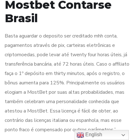
Mostbet Contarse
Brasil
Basta aguardar o deposito ser creditado mhh conta,
pagamentos através de pix, carteiras eletrônicas e
criptomoedas, pode levar até twenty four horas úteis, já
transferência bancária, até 72 horas úteis. Caso o affiliato
faça o 1º depósito em thirty minutos, após o registro, o
bônus aumenta para 125%. Principalmente os usuários
elogiam a MostBet por suas altas probabilidades, mas
também celebram uma personalidade conhecida que
atestou a MostBet. Essa licença é fácil de obter, ao
contrário das licenças italiana ou espanhola, mas esse
ponto fraco é compensado por outros parâmetros.”
English