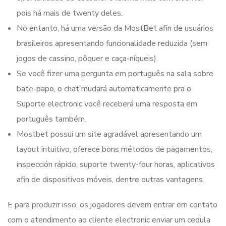
pois há mais de twenty deles.
No entanto, há uma versão da MostBet afin de usuários
brasileiros apresentando funcionalidade reduzida (sem
jogos de cassino, pôquer e caça-níqueis).
Se você fizer uma pergunta em português na sala sobre
bate-papo, o chat mudará automaticamente pra o
Suporte electronic você receberá uma resposta em
português também.
Mostbet possui um site agradável apresentando um
layout intuitivo, oferece bons métodos de pagamentos,
inspección rápido, suporte twenty-four horas, aplicativos
afin de dispositivos móveis, dentre outras vantagens.
E para produzir isso, os jogadores devem entrar em contato
com o atendimento ao cliente electronic enviar um cedula