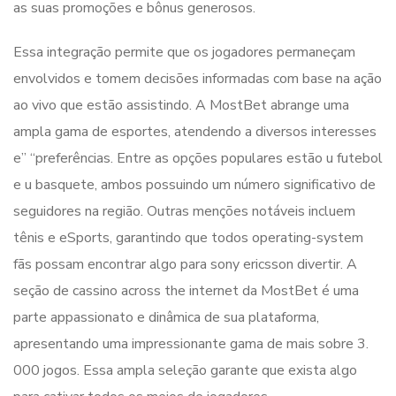
as suas promoções e bônus generosos.
Essa integração permite que os jogadores permaneçam
envolvidos e tomem decisões informadas com base na ação
ao vivo que estão assistindo. A MostBet abrange uma
ampla gama de esportes, atendendo a diversos interesses
e” “preferências. Entre as opções populares estão u futebol
e u basquete, ambos possuindo um número significativo de
seguidores na região. Outras menções notáveis incluem
tênis e eSports, garantindo que todos operating-system
fãs possam encontrar algo para sony ericsson divertir. A
seção de cassino across the internet da MostBet é uma
parte appassionato e dinâmica de sua plataforma,
apresentando uma impressionante gama de mais sobre 3.
000 jogos. Essa ampla seleção garante que exista algo