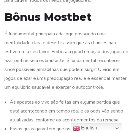
para cativar todos os meios de jogadores.
Bônus Mostbet
É fundamental principar cada jogo possuindo uma
mentalidade clara e desistir assim que as chances não
estiverem a seu favor. Embora a good emoção dos jogos de
azar on-line seja estimulante, é fundamental reconhecer
since possíveis armadilhas que podem surgir. O vício em
jogos de azar é uma preocupação real e é essencial manter
um equilíbrio saudável e exercer o autocontrole.
As apostas ao vivo são feitas em alguma partida que
está acontecendo em tempo real e as odds vão sendo
atualizadas, conforme os acontecimentos da remesa.
English
Essas guias garantem que os jogadores encontrem