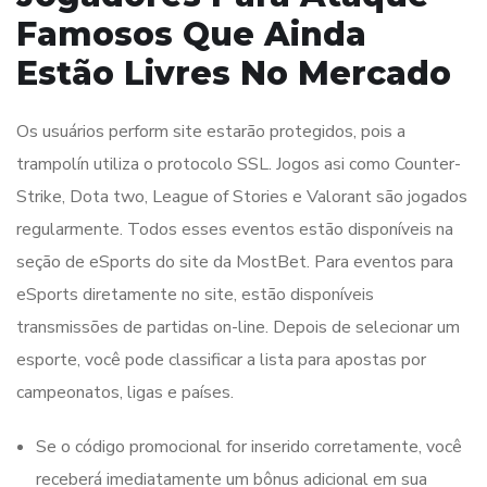
Famosos Que Ainda
Estão Livres No Mercado
Os usuários perform site estarão protegidos, pois a
trampolín utiliza o protocolo SSL. Jogos asi como Counter-
Strike, Dota two, League of Stories e Valorant são jogados
regularmente. Todos esses eventos estão disponíveis na
seção de eSports do site da MostBet. Para eventos para
eSports diretamente no site, estão disponíveis
transmissões de partidas on-line. Depois de selecionar um
esporte, você pode classificar a lista para apostas por
campeonatos, ligas e países.
Se o código promocional for inserido corretamente, você
receberá imediatamente um bônus adicional em sua