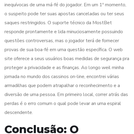
inequívocas de uma má-fé do jogador. Em um 1º momento,
o suspeito pode ter suas apostas canceladas ou ter seus
saques restringidos. O suporte técnico da MostBet
responde prontamente e lida minuciosamente possuindo
questões controversas, mas o jogador terá de fornecer
provas de sua boa-fé em uma questão específica. O web
site oferece a seus usuários boas medidas de segurança pra
proteger a privacidade e as finanças. Ao longo weil minha
jornada no mundo dos cassinos on-line, encontrei várias
armadilhas que podem atrapalhar o reconhecimento e a
diversão de uma pessoa. Em primeiro local, correr atrás das
perdas é o erro comum o qual pode levar an uma espiral
descendente.
Conclusão: O