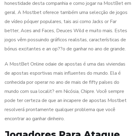
honestidade desta companhia e como jogar na MostBet em
geral. A Mostbet oferece também uma selecção de jogos
de vídeo póquer populares, tais asi como Jacks or Far
better, Aces and Faces, Deuces Wild e muito mais. Estes
jogos vêm possuindo gráficos realistas, características de
bónus excitantes e an op??o de ganhar no ano de grande.
A MostBet Online odaie de apostas é uma das viviendas
de apostas esportivas mais influentes do mundo. Ela é
conhecida por operar no ano de mais de fifty países do
mundo com sua localit? em Nicósia, Chipre. Você sempre
pode ter certeza de que an incapere de apostas Mostbet
resolverá prontamente qualquer problema que você
encontrar ao ganhar dinheiro.
Jogadores Para Ataque