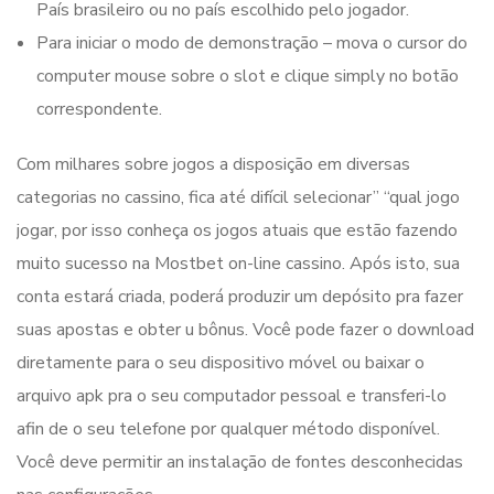
País brasileiro ou no país escolhido pelo jogador.
Para iniciar o modo de demonstração – mova o cursor do
computer mouse sobre o slot e clique simply no botão
correspondente.
Com milhares sobre jogos a disposição em diversas
categorias no cassino, fica até difícil selecionar” “qual jogo
jogar, por isso conheça os jogos atuais que estão fazendo
muito sucesso na Mostbet on-line cassino. Após isto, sua
conta estará criada, poderá produzir um depósito pra fazer
suas apostas e obter u bônus. Você pode fazer o download
diretamente para o seu dispositivo móvel ou baixar o
arquivo apk pra o seu computador pessoal e transferi-lo
afin de o seu telefone por qualquer método disponível.
Você deve permitir an instalação de fontes desconhecidas