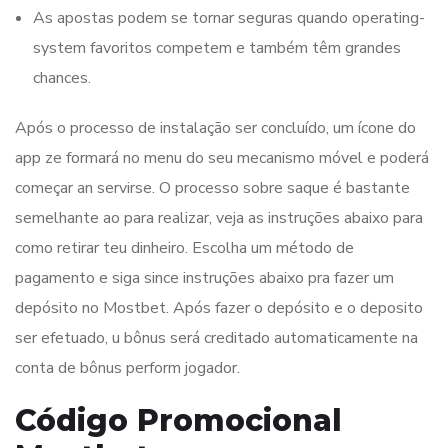
As apostas podem se tornar seguras quando operating-
system favoritos competem e também têm grandes
chances.
Após o processo de instalação ser concluído, um ícone do
app ze formará no menu do seu mecanismo móvel e poderá
começar an servirse. O processo sobre saque é bastante
semelhante ao para realizar, veja as instruções abaixo para
como retirar teu dinheiro. Escolha um método de
pagamento e siga since instruções abaixo pra fazer um
depósito no Mostbet. Após fazer o depósito e o deposito
ser efetuado, u bônus será creditado automaticamente na
conta de bônus perform jogador.
Código Promocional