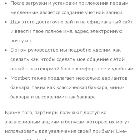
После загрузки и установки приложения первым
медленным является создание учетной записи.
Ддя этого достаточно зайти на официальный сайт
и ввести твое полное имя, адрес, электронную
почту и т.
В этом руководстве мы подробно уделим, как
сделать как, чтобы сделать мое общение с этой
онлайн-платформой более комфортнее и удобным.
Mostbet также предлагает несколько вариантов
баккара, таких как классическая баккара, мини-
баккара и высоколимитная баккара.
Кроме того, партнеры получают доступ ко
эксклюзивным акциям и бонусам, которые их могут
использовать ддя увеличения своей прибыли. Live-