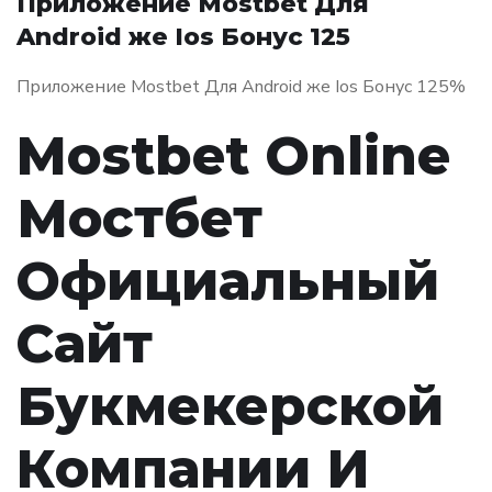
Приложение Mostbet Для
Android же Ios Бонус 125
Приложение Mostbet Для Android же Ios Бонус 125%
Mostbet Online
Мостбет
Официальный
Сайт
Букмекерской
Компании И