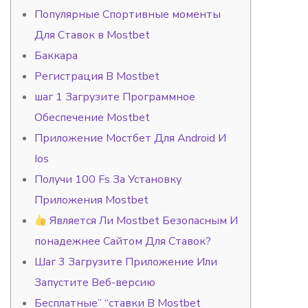
Популярные Спортивные моменты
Для Ставок в Mostbet
Баккара
Регистрация В Mostbet
шаг 1 Загрузите Программное
Обеспечение Mostbet
Приложение Мостбет Для Android И
Ios
Получи 100 Fs За Установку
Приложения Mostbet
Является Ли Mostbet Безопасным И
понадежнее Сайтом Для Ставок?
Шаг 3 Загрузите Приложение Или
Запустите Веб-версию
Бесплатные” “ставки В Mostbet