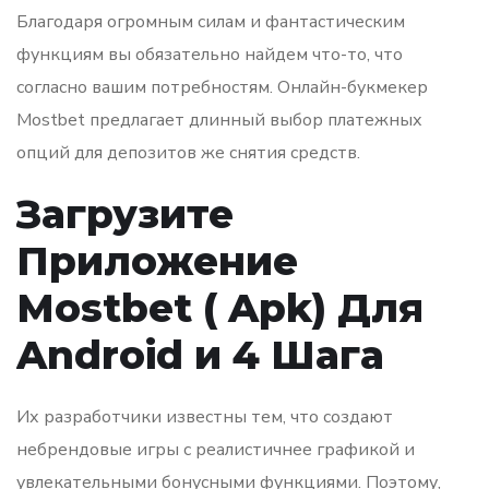
Благодаря огромным силам и фантастическим
функциям вы обязательно найдем что-то, что
согласно вашим потребностям. Онлайн-букмекер
Mostbet предлагает длинный выбор платежных
опций для депозитов же снятия средств.
Загрузите
Приложение
Mostbet ( Apk) Для
Android и 4 Шага
Их разработчики известны тем, что создают
небрендовые игры с реалистичнее графикой и
увлекательными бонусными функциями. Поэтому,