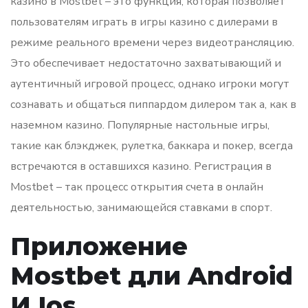
казино в Mostbet – это функция, которая позволяет
пользователям играть в игры казино с дилерами в
режиме реального времени через видеотрансляцию.
Это обеспечивает недостаточно захватывающий и
аутентичный игровой процесс, однако игроки могут
сознавать и общаться пиппардом дилером так а, как в
наземном казино. Популярные настольные игры,
такие как блэкджек, рулетка, баккара и покер, всегда
встречаются в оставшихся казино. Регистрация в
Mostbet – так процесс открытия счета в онлайн
деятельностью, занимающейся ставками в спорт.
Приложение
Mostbet дли Android
И Ios