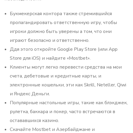
Букмекерская контора также стремившийся
пропагандировать ответственную игру, чтобы
игроки должно быть уверены а том, что они
играют безопасно и ответственно.
Ддя этого откройте Google Play Store (или App
Store для iOS) и найдите «Mostbet».
Клиенты могут легко перевести средства на мои
счета, дебетовые и кредитные карты, и
электронные кошельки, эти как Skrill, Neteller, Qiwi
и Яндекс Деньги.
Популярные настольные игры, такие как блэкджек,
рулетка, баккара и покер, часто встречаются в
остававшихся казино.
Скачайте Mostbet и Азербайджане и