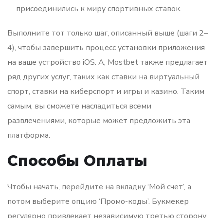
присоединились к миру спортивных ставок.
Выполните тот только шаг, описанный выше (шаги 2–
4), чтобы завершить процесс установки приложения
на ваше устройство iOS. А, Mostbet также предлагает
ряд других услуг, таких как ставки на виртуальный
спорт, ставки на киберспорт и игры и казино. Таким
самым, вы сможете насладиться всеми
развлечениями, которые может предложить эта
платформа.
Способы Оплаты
Чтобы начать, перейдите на вкладку ‘Мой счет’, а
потом выберите опцию ‘Промо-коды’. Букмекер
регулярно привлекает независимую третью сторону