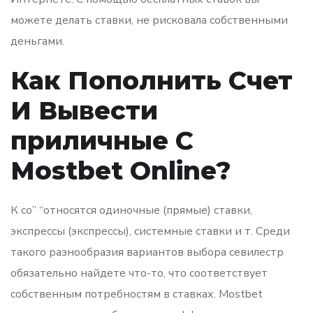
можете делать ставки, не рисковала собственными
деньгами.
Как Пополнить Счет
И Вывести
приличные С
Mostbet Online?
К со” “относятся одиночные (прямые) ставки,
экспрессы (экспрессы), системные ставки и т. Среди
такого разнообразия вариантов выбора севилестр
обязательно найдете что-то, что соответствует
собственным потребностям в ставках. Mostbet