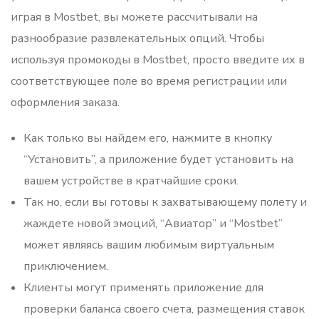
играя в Mostbet, вы можете рассчитывали на
разнообразие развлекательных опций. Чтобы
используя промокоды в Mostbet, просто введите их в
соответствующее поле во время регистрации или
оформления заказа.
Как только вы найдем его, нажмите в кнопку
“Установить”, а приложение будет установить на
вашем устройстве в кратчайшие сроки.
Так но, если вы готовы к захватывающему полету и
жаждете новой эмоций, “Авиатор” и “Mostbet”
может являясь вашим любимым виртуальным
приключением.
Клиенты могут применять приложение для
проверки баланса своего счета, размещения ставок