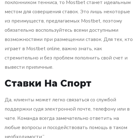
поклонником тенниса, то Mostbet станет идеальным
местом для совершения ставок. Это лишь некоторые
из преимуществ, предлагаемых Mostbet, поэтому
обязательно воспользуйтесь всеми доступными
возможностями при размещении ставок. Для тех, кто
играет в Mostbet online, важно знать, как
стремительно и без проблем пополнить свой счет и
вывести приличные.
Ставки На Спорт
Да, клиенты может легко связаться со службой
поддержки судя электронной почте, телефону или в
чате. Команда всегда замечательно ответить на
любые вопросы и посодействовать помощь в таком
необходимости.”