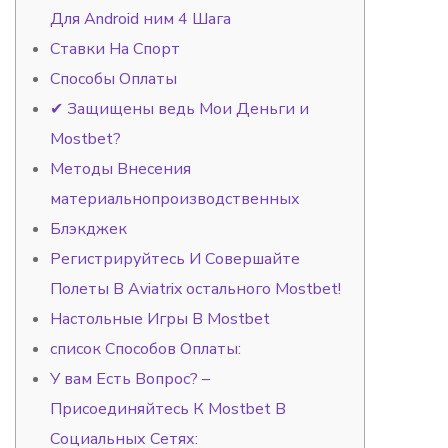
Для Android ним 4 Шага
Ставки На Спорт
Способы Оплаты
✔ Защищены ведь Мои Деньги и
Mostbet?
Методы Внесения
материальнопроизводственных
Блэкджек
Регистрируйтесь И Совершайте
Полеты В Aviatrix остального Mostbet!
Настольные Игры В Mostbet
список Способов Оплаты:
У вам Есть Вопрос? –
Присоединяйтесь К Mostbet В
Социальных Сетях: