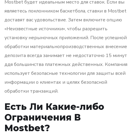
Mostbet будет идеальным место для ставок. Если вы
являетесь поклонником баскетбола, ставки в Mostbet
доставят вас удовольствие. Затем включите опцию
«Неизвестные источники», чтобы разрешить
установку нерыночных приложений. После успешной
обработки материальнопроизводственных внесение
депозита всегда занимает не недостаточно 15 минут
ддя большинства платежных действенных. Компания
использует безопасные технологии для защиты всей
информации о клиентах и целях безопасной
обработки транзакций.
Есть Ли Какие-либо
Ограничения В
Mostbet?