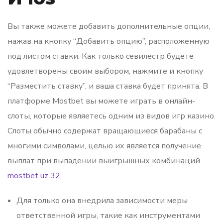
Вы также можете добавить дополнительные опции,
нажав на кнопку “Добавить опцию”, расположенную
под листом ставки. Как только севилестр будете
удовлетворены своим выбором, нажмите и кнопку
“Разместить ставку”, и ваша ставка будет принята. В
платформе Mostbet вы можете играть в онлайн-
слоты, которые являетесь одним из видов игр казино.
Слоты обычно содержат вращающиеся барабаны с
многими символами, целью их является получение
выплат при выпадении выигрышных комбинаций
mostbet uz 32
.
Для только она внедрила зависимости меры
ответственной игры, такие как инструментами