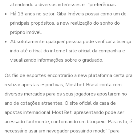
atendendo a diversos interesses e” “preferências.
Há 13 anos no setor, Giba Imóveis possui como um de
principais propósitos, a new realização do sonho do
próprio imóvel.
Absolutamente qualquer pessoa pode verificar a licença
indo até o final do internet site oficial da companhia e
visualizando informações sobre o graduado.
Os fãs de esportes encontrarão a new plataforma certa pra
realizar apostas esportivas, Mostbet Brasil conta com
diversos mercados para os seus jogadores apostarem no
ano de cotações atraentes. O site oficial da casa de
apostas internacional MostBet. apresentando pode ser
acessado facilmente, contornando um bloqueio. Para isto, é
necessário usar um navegador possuindo modo” “para