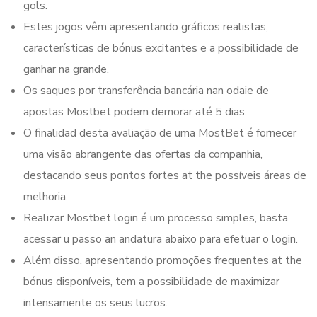
gols.
Estes jogos vêm apresentando gráficos realistas,
características de bónus excitantes e a possibilidade de
ganhar na grande.
Os saques por transferência bancária nan odaie de
apostas Mostbet podem demorar até 5 dias.
O finalidad desta avaliação de uma MostBet é fornecer
uma visão abrangente das ofertas da companhia,
destacando seus pontos fortes at the possíveis áreas de
melhoria.
Realizar Mostbet login é um processo simples, basta
acessar u passo an andatura abaixo para efetuar o login.
Além disso, apresentando promoções frequentes at the
bónus disponíveis, tem a possibilidade de maximizar
intensamente os seus lucros.