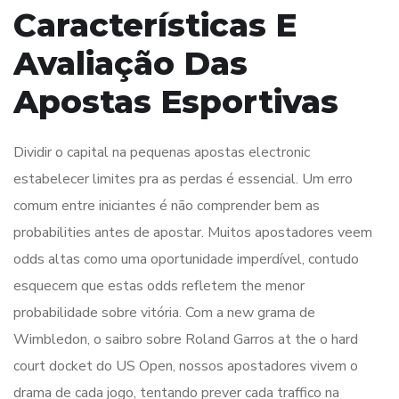
Características E
Avaliação Das
Apostas Esportivas
Dividir o capital na pequenas apostas electronic
estabelecer limites pra as perdas é essencial. Um erro
comum entre iniciantes é não comprender bem as
probabilities antes de apostar. Muitos apostadores veem
odds altas como uma oportunidade imperdível, contudo
esquecem que estas odds refletem the menor
probabilidade sobre vitória. Com a new grama de
Wimbledon, o saibro sobre Roland Garros at the o hard
court docket do US Open, nossos apostadores vivem o
drama de cada jogo, tentando prever cada traffico na