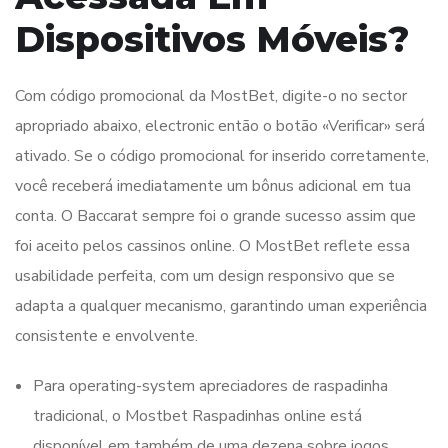
Dispositivos Móveis?
Com código promocional da MostBet, digite-o no sector
apropriado abaixo, electronic então o botão «Verificar» será
ativado. Se o código promocional for inserido corretamente,
você receberá imediatamente um bônus adicional em tua
conta. O Baccarat sempre foi o grande sucesso assim que
foi aceito pelos cassinos online. O MostBet reflete essa
usabilidade perfeita, com um design responsivo que se
adapta a qualquer mecanismo, garantindo uman experiência
consistente e envolvente.
Para operating-system apreciadores de raspadinha
tradicional, o Mostbet Raspadinhas online está
disponível em também de uma dezena sobre jogos