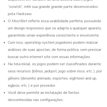
“scratch”, mhh sua grande grande parte desenvolvidos
pela Hacksaw.
O MostBet reflete essa usabilidade perfeita, possuindo
um design responsivo que se adapta a qualquer aparato,
garantindo uman experiência consistente e envolvente.
Com isso, operating-system jogadores podem realizar
análises de suas apostas, de forma prática, sem precisar
buscar outro internet site com essas informações.
Na tela inicial, os jogos podem ser classificados durante
seus recursos (bônus, jackpot, jogo sobre risco, etc. ), por
gênero (desenho animado, esportes, eighteen and up,
egípcio, etc. ) e por provedor.
Você deve permitir an instalação de fontes
desconhecidas nas configurações.