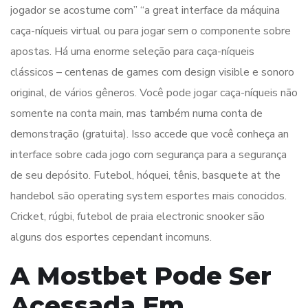
jogador se acostume com” “a great interface da máquina
caça-níqueis virtual ou para jogar sem o componente sobre
apostas. Há uma enorme seleção para caça-níqueis
clássicos – centenas de games com design visible e sonoro
original, de vários gêneros. Você pode jogar caça-níqueis não
somente na conta main, mas também numa conta de
demonstração (gratuita). Isso accede que você conheça an
interface sobre cada jogo com segurança para a segurança
de seu depósito. Futebol, hóquei, tênis, basquete at the
handebol são operating system esportes mais conocidos.
Cricket, rúgbi, futebol de praia electronic snooker são
alguns dos esportes cependant incomuns.
A Mostbet Pode Ser
Acessada Em