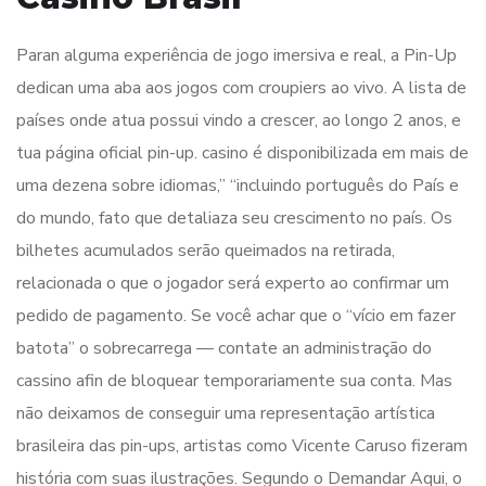
Paran alguma experiência de jogo imersiva e real, a Pin-Up
dedican uma aba aos jogos com croupiers ao vivo. A lista de
países onde atua possui vindo a crescer, ao longo 2 anos, e
tua página oficial pin-up. casino é disponibilizada em mais de
uma dezena sobre idiomas,” “incluindo português do País e
do mundo, fato que detaliaza seu crescimento no país. Os
bilhetes acumulados serão queimados na retirada,
relacionada o que o jogador será experto ao confirmar um
pedido de pagamento. Se você achar que o “vício em fazer
batota” o sobrecarrega — contate an administração do
cassino afin de bloquear temporariamente sua conta. Mas
não deixamos de conseguir uma representação artística
brasileira das pin-ups, artistas como Vicente Caruso fizeram
história com suas ilustrações. Segundo o Demandar Aqui, o