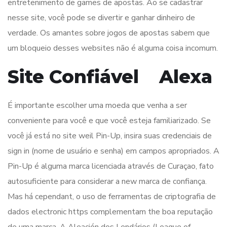
entretenimento de games de apostas. Ao se cadastrar
nesse site, você pode se divertir e ganhar dinheiro de
verdade. Os amantes sobre jogos de apostas sabem que
um bloqueio desses websites não é alguma coisa incomum.
Site Confiável Alexa
É importante escolher uma moeda que venha a ser
conveniente para você e que você esteja familiarizado. Se
você já está no site weil Pin-Up, insira suas credenciais de
sign in (nome de usuário e senha) em campos apropriados. A
Pin-Up é alguma marca licenciada através de Curaçao, fato
autosuficiente para considerar a new marca de confiança.
Mas há cependant, o uso de ferramentas de criptografia de
dados electronic https complementam the boa reputação