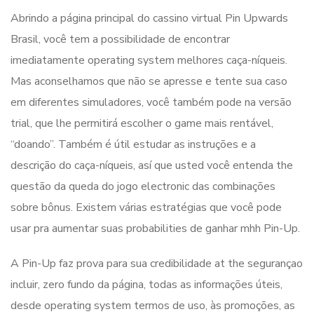
Abrindo a página principal do cassino virtual Pin Upwards
Brasil, você tem a possibilidade de encontrar
imediatamente operating system melhores caça-níqueis.
Mas aconselhamos que não se apresse e tente sua caso
em diferentes simuladores, você também pode na versão
trial, que lhe permitirá escolher o game mais rentável,
“doando”. Também é útil estudar as instruções e a
descrição do caça-níqueis, así que usted você entenda the
questão da queda do jogo electronic das combinações
sobre bônus. Existem várias estratégias que você pode
usar pra aumentar suas probabilities de ganhar mhh Pin-Up.
A Pin-Up faz prova para sua credibilidade at the segurançao
incluir, zero fundo da página, todas as informações úteis,
desde operating system termos de uso, às promoções, as