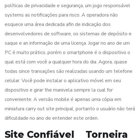
políticas de privacidade e segurança, um jogo responsável
systems as notificações para risco. A operadora não
esquece uma área dedicada afin de indicação dos
desenvolvedores de software, os sistemas de depósito e
saque e an informação de uma licença. Jogar no ano de um
PC é muito prático, porém o smartphone é o dispositivo o
qual está com você a qualquer hora do dia. Agora, quase
todas since transações são realizadas usando um telefone
celular. Você pode instalar o aplicativo móvel em seu
dispositivo e girar the manivela sempre la cual for
conveniente. A versão mobile é apenas uma cópia em
miniatura carry out site principal, portanto o usuário não terá
dificuldade no ano de entender este orden.
Site Confiável Torneira