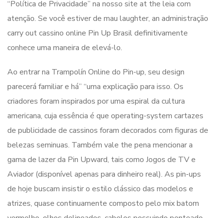
“Política de Privacidade” na nosso site at the leia com
atenção. Se você estiver de mau laughter, an administração
carry out cassino online Pin Up Brasil definitivamente
conhece uma maneira de elevá-lo.
Ao entrar na Trampolín Online do Pin-up, seu design
parecerá familiar e há” “uma explicação para isso. Os
criadores foram inspirados por uma espiral da cultura
americana, cuja essência é que operating-system cartazes
de publicidade de cassinos foram decorados com figuras de
belezas seminuas. Também vale the pena mencionar a
gama de lazer da Pin Upward, tais como Jogos de TV e
Aviador (disponível apenas para dinheiro real). As pin-ups
de hoje buscam insistir o estilo clássico das modelos e
atrizes, quase continuamente composto pelo mix batom