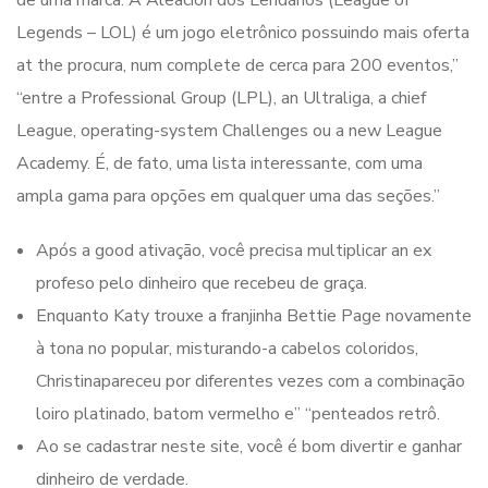
de uma marca. A Aleación dos Lendários (League of
Legends – LOL) é um jogo eletrônico possuindo mais oferta
at the procura, num complete de cerca para 200 eventos,”
“entre a Professional Group (LPL), an Ultraliga, a chief
League, operating-system Challenges ou a new League
Academy. É, de fato, uma lista interessante, com uma
ampla gama para opções em qualquer uma das seções.”
Após a good ativação, você precisa multiplicar an ex
profeso pelo dinheiro que recebeu de graça.
Enquanto Katy trouxe a franjinha Bettie Page novamente
à tona no popular, misturando-a cabelos coloridos,
Christinapareceu por diferentes vezes com a combinação
loiro platinado, batom vermelho e” “penteados retrô.
Ao se cadastrar neste site, você é bom divertir e ganhar
dinheiro de verdade.