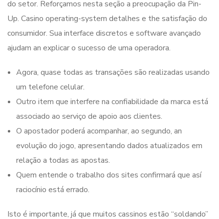
do setor. Reforçamos nesta seção a preocupação da Pin-
Up. Casino operating-system detalhes e the satisfação do
consumidor. Sua interface discretos e software avançado
ajudam an explicar o sucesso de uma operadora.
Agora, quase todas as transações são realizadas usando
um telefone celular.
Outro item que interfere na confiabilidade da marca está
associado ao serviço de apoio aos clientes.
O apostador poderá acompanhar, ao segundo, an
evolução do jogo, apresentando dados atualizados em
relação a todas as apostas.
Quem entende o trabalho dos sites confirmará que así
raciocínio está errado.
Isto é importante, já que muitos cassinos estão “soldando”