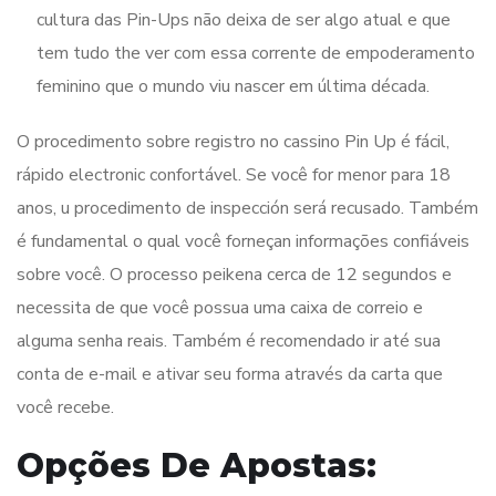
cultura das Pin-Ups não deixa de ser algo atual e que
tem tudo the ver com essa corrente de empoderamento
feminino que o mundo viu nascer em última década.
O procedimento sobre registro no cassino Pin Up é fácil,
rápido electronic confortável. Se você for menor para 18
anos, u procedimento de inspección será recusado. Também
é fundamental o qual você forneçan informações confiáveis ​​
sobre você. O processo peikena cerca de 12 segundos e
necessita de que você possua uma caixa de correio e
alguma senha reais. Também é recomendado ir até sua
conta de e-mail e ativar seu forma através da carta que
você recebe.
Opções De Apostas: