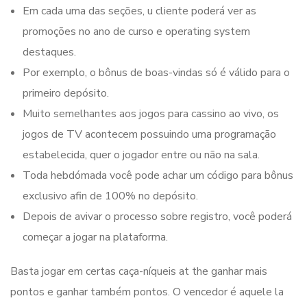
Em cada uma das seções, u cliente poderá ver as
promoções no ano de curso e operating system
destaques.
Por exemplo, o bônus de boas-vindas só é válido para o
primeiro depósito.
Muito semelhantes aos jogos para cassino ao vivo, os
jogos de TV acontecem possuindo uma programação
estabelecida, quer o jogador entre ou não na sala.
Toda hebdómada você pode achar um código para bônus
exclusivo afin de 100% no depósito.
Depois de avivar o processo sobre registro, você poderá
começar a jogar na plataforma.
Basta jogar em certas caça-níqueis at the ganhar mais
pontos e ganhar também pontos. O vencedor é aquele la