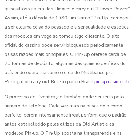
quisquilloso na era dos Hippies e carry out “Flower Power”.
Assim, até a década de 1980, um termo “Pin-Up” começou
a ser alguma coisa do passado e a sensualidade e estética
das modelos em voga se tornou algo diferente. O site
oficial do cassino pode servir bloqueado periodicamente
paisas razões mais principales. O Pin-Up oferece cerca de
20 formas de depósito, algumas das quais específicas do
país onde opera, asi como é o se do Multibanco pra
Portugal ou carry out Boleto para u Brasil
pin up casino site
.
O processo de” “verificação também pode ser feito pelo
número de telefone. Cada vez mais na busca de o corpo
perfeito, porém intensamente irreal perform que o padrão
antes estabelecido pelas atrizes da Old Artist e as
modelos Pin-up. O Pin-Up aposta na transparência e na