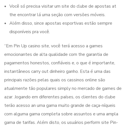
Você só precisa visitar um site do clube de apostas at
the encontrar lá uma seção com versões móveis.
Além disso, since apostas esportivas estão sempre
disponíveis pra você.
“Em Pin Up casino site, você terá acesso a games
emocionantes de alta qualidade com the garantia de
pagamentos honestos, confiáveis e, o que é importante,
instantâneos carry out dinheiro ganho. Esta é uma das
principais razões pelas quais os cassinos online são
atualmente tão populares simply no mercado de games de
azar. Jogando em diferentes países, os clientes do clube
terão acesso an uma gama muito grande de caça-níqueis
com alguma gama completa sobre assuntos e uma ampla
gama de tarifas. Além disto, os usuários perform site Pin-