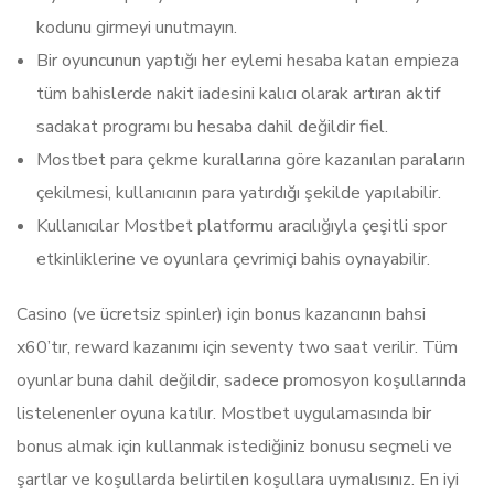
kodunu girmeyi unutmayın.
Bir oyuncunun yaptığı her eylemi hesaba katan empieza
tüm bahislerde nakit iadesini kalıcı olarak artıran aktif
sadakat programı bu hesaba dahil değildir fiel.
Mostbet para çekme kurallarına göre kazanılan paraların
çekilmesi, kullanıcının para yatırdığı şekilde yapılabilir.
Kullanıcılar Mostbet platformu aracılığıyla çeşitli spor
etkinliklerine ve oyunlara çevrimiçi bahis oynayabilir.
Casino (ve ücretsiz spinler) için bonus kazancının bahsi
x60’tır, reward kazanımı için seventy two saat verilir. Tüm
oyunlar buna dahil değildir, sadece promosyon koşullarında
listelenenler oyuna katılır. Mostbet uygulamasında bir
bonus almak için kullanmak istediğiniz bonusu seçmeli ve
şartlar ve koşullarda belirtilen koşullara uymalısınız. En iyi