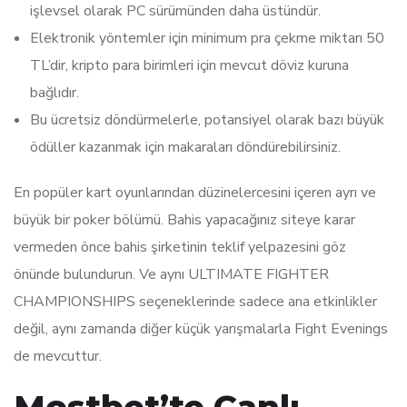
işlevsel olarak PC sürümünden daha üstündür.
Elektronik yöntemler için minimum pra çekme miktarı 50
TL’dir, kripto para birimleri için mevcut döviz kuruna
bağlıdır.
Bu ücretsiz döndürmelerle, potansiyel olarak bazı büyük
ödüller kazanmak için makaraları döndürebilirsiniz.
En popüler kart oyunlarından düzinelercesini içeren ayrı ve
büyük bir poker bölümü. Bahis yapacağınız siteye karar
vermeden önce bahis şirketinin teklif yelpazesini göz
önünde bulundurun. Ve aynı ULTIMATE FIGHTER
CHAMPIONSHIPS seçeneklerinde sadece ana etkinlikler
değil, aynı zamanda diğer küçük yarışmalarla Fight Evenings
de mevcuttur.