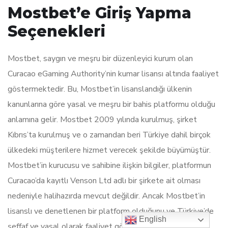
Mostbet’e Giriş Yapma
Seçenekleri
Mostbet, saygın ve meşru bir düzenleyici kurum olan
Curacao eGaming Authority’nin kumar lisansı altında faaliyet
göstermektedir. Bu, Mostbet’in lisanslandığı ülkenin
kanunlarına göre yasal ve meşru bir bahis platformu olduğu
anlamına gelir. Mostbet 2009 yılında kurulmuş, şirket
Kıbrıs’ta kurulmuş ve o zamandan beri Türkiye dahil birçok
ülkedeki müşterilere hizmet verecek şekilde büyümüştür.
Mostbet’in kurucusu ve sahibine ilişkin bilgiler, platformun
Curacao’da kayıtlı Venson Ltd adlı bir şirkete ait olması
nedeniyle halihazırda mevcut değildir. Ancak Mostbet’in
lisanslı ve denetlenen bir platform olduğunu ve Türkiye’de
English
şeffaf ve yasal olarak faaliyet gösterdiğini belirtmek