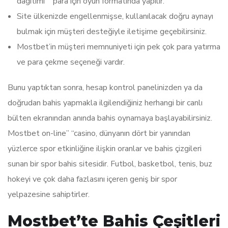
dağıtımı” “para için oyun formatında yapılır.
Site ülkenizde engellenmişse, kullanılacak doğru aynayı
bulmak için müşteri desteğiyle iletişime geçebilirsiniz.
Mostbet’in müşteri memnuniyeti için pek çok para yatırma
ve para çekme seçeneği vardır.
Bunu yaptıktan sonra, hesap kontrol panelinizden ya da
doğrudan bahis yapmakla ilgilendiğiniz herhangi bir canlı
bülten ekranından anında bahis oynamaya başlayabilirsiniz.
Mostbet on-line” “casino, dünyanın dört bir yanından
yüzlerce spor etkinliğine ilişkin oranlar ve bahis çizgileri
sunan bir spor bahis sitesidir. Futbol, ​​basketbol, ​​tenis, buz
hokeyi ve çok daha fazlasını içeren geniş bir spor
yelpazesine sahiptirler.
Mostbet’te Bahis Çeşitleri