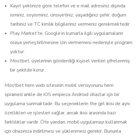
Kayıt şeklinize göre telefon ve e mail adresiniz dışında
isminiz, soyisminiz, cinsiyetiniz, yaşadığınız şehir, doğum
tarihiniz ve TC kimlik bilgileriniz vermeniz gerekmektedir.
Play Market’te, Google’ın kumarla ilgili uygulamaların
oraya yerleştirilmesine izin vermemesi nedeniyle program
yoktur.
Mostbet, üyelerinin gönderdiği kişisel verileri şifrelenmiş
bir şekilde korur.
Mostbet hem web sitesinin mobil versiyonunu hem
sprained ankle de iOS empieza Android cihazlar için bir
uygulama sunmaktadır. Bu seçeneklerin the girl ikisi de aynı
özellikleri ve işlevleri sağlar, ancak ikisi arasında bazı
farklılıklar vardır. Öte yandan, mobil uygulamayı kullanmak
için cihazınıza indirilmesi ve yüklenmesi gerekir. Bununla