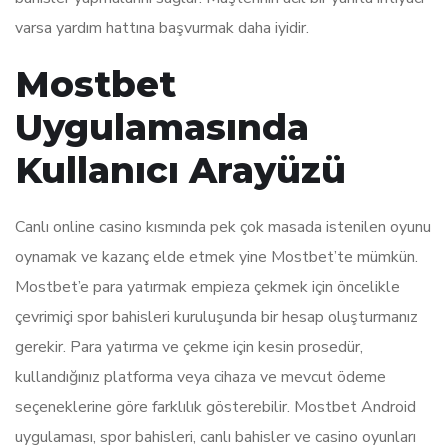
varsa yardım hattına başvurmak daha iyidir.
Mostbet
Uygulamasında
Kullanıcı Arayüzü
Canlı online casino kısmında pek çok masada istenilen oyunu
oynamak ve kazanç elde etmek yine Mostbet’te mümkün.
Mostbet’e para yatırmak empieza çekmek için öncelikle
çevrimiçi spor bahisleri kuruluşunda bir hesap oluşturmanız
gerekir. Para yatırma ve çekme için kesin prosedür,
kullandığınız platforma veya cihaza ve mevcut ödeme
seçeneklerine göre farklılık gösterebilir. Mostbet Android
uygulaması, spor bahisleri, canlı bahisler ve casino oyunları