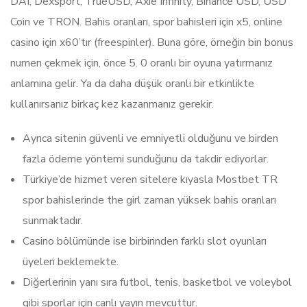
DAI, Dexsport, TrueUSD, Axie Infinity, Binance USD, USD
Coin ve TRON. Bahis oranları, spor bahisleri için x5, online
casino için x60’tır (freespinler). Buna göre, örneğin bin bonus
numen çekmek için, önce 5. 0 oranlı bir oyuna yatırmanız
anlamına gelir. Ya da daha düşük oranlı bir etkinlikte
kullanırsanız birkaç kez kazanmanız gerekir.
Ayrıca sitenin güvenli ve emniyetli olduğunu ve birden
fazla ödeme yöntemi sunduğunu da takdir ediyorlar.
Türkiye’de hizmet veren sitelere kıyasla Mostbet TR
spor bahislerinde the girl zaman yüksek bahis oranları
sunmaktadır.
Casino bölümünde ise birbirinden farklı slot oyunları
üyeleri beklemekte.
Diğerlerinin yanı sıra futbol, tenis, basketbol ve voleybol
gibi sporlar için canlı yayın mevcuttur.