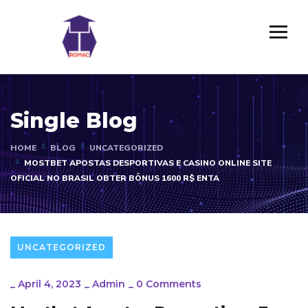
Single Blog
HOME
BLOG
UNCATEGORIZED
MOSTBET APOSTAS DESPORTIVAS E CASINO ONLINE SITE
OFICIAL NO BRASIL OBTER BÔNUS 1600 R$ ENTA
UNCATEGORIZED
_
April 4, 2023
_
Admin
_
0 Comments