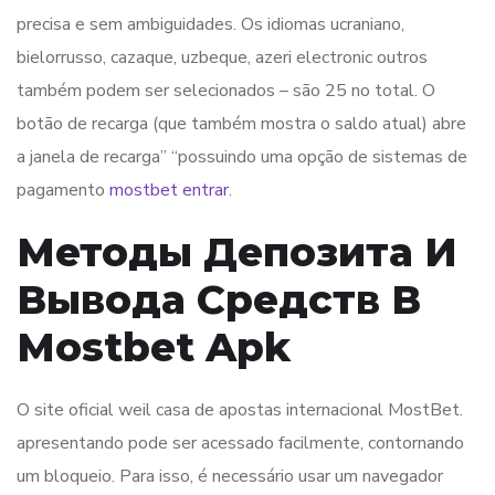
precisa e sem ambiguidades. Os idiomas ucraniano,
bielorrusso, cazaque, uzbeque, azeri electronic outros
também podem ser selecionados – são 25 no total. O
botão de recarga (que também mostra o saldo atual) abre
a janela de recarga” “possuindo uma opção de sistemas de
pagamento
mostbet entrar
.
Методы Депозита И
Вывода Средств В
Mostbet Apk
O site oficial weil casa de apostas internacional MostBet.
apresentando pode ser acessado facilmente, contornando
um bloqueio. Para isso, é necessário usar um navegador