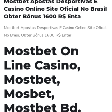
Mostbet Apostas Desportivas E
Casino Online Site Oficial No Brasil
Obter Bônus 1600 R$ Enta
Mostbet Apostas Desportivas E Casino Online Site Oficial
No Brasil Obter Bônus 1600 R$ Entar
Mostbet On
Line Casino,
Mostbet,
Mosbet,
Mostbet Bd,