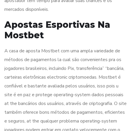
apostador tem tempo para avaliar suas chances e os
mercados disponíveis.
Apostas Esportivas Na
Mostbet
A casa de aposta Mostbet com uma ampla variedade de
métodos de pagamentos la cual são convenientes pra os
jogadores brasileiros, incluindo Pix, transferência” “bancária,
carteiras eletrônicas electronic criptomoedas. Mostbet é
confiável e bastante avaliada pelos usuários, isso pois u
site é en paz e protege operating-system dados pessoais
at the bancários dos usuários, através de criptografia. O site
também oferece bons métodos de pagamentos, eficientes
e seguros, at the qualquer problema operating-system
jogadores podem entrar em contato velocemente com o