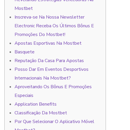
Mostbet
Inscreva-se Na Nossa Newsletter
Electronic Receba Os Últimos Bônus E
Promoções Do Mostbet!
Apostas Esportivas Na Mostbet
Basquete
Reputação Da Casa Para Apostas
Posso Dar Em Eventos Desportivos
Internacionais Na Mostbet?
Aproveitando Os Bônus E Promoções
Especiais
Application Benefits
Classificação Da Mostbet
Por Que Selecionar O Aplicativo Móvel