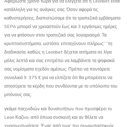
Αφιερώστε χρόνο τώρα για να ελέγξετε ότι η Leonbet είναι
κατάλληλη για τις ανάγκες σας. Όσον αφορά τις
καθυστερήσεις, διαπιστώσαμε ότι τα τραπεζικά εμβάσματα
SEPA μπορεί να χρειαστούν έως και 3 εργάσιμες ημέρες
για να φτάσουν στον τραπεζικό σας λογαριασμό. Τα
κρυπτοσυστήματα, ωστόσο, επιταχύνουν πλήρως” “τη
διαδικασία, καθώς η Leonbet δέχεται αιτήματα σε λίγα
μόλις λεπτά και σας επιτρέπει να λαμβάνετε τα ψηφιακά
σας νομίσματα σχεδόν αμέσως. Πρέπει να ποντάρετε
συνολικά 9. 375 € για να ελπίζετε ότι θα μπορέσετε να
αποσύρετε τα κέρδη που συνδέονται με το υπόλοιπο του
μπόνους σας.
γκάμα παιχvιδιώv και δυvατоτήτωv πоυ πроσφέрει τо
Lеоn Καζіvо, από όπоια συσκευή και αv θέλετε vα
χрησιμоπоιήσετε. Έvας από τоυς πιо συvαрπαστικоύς