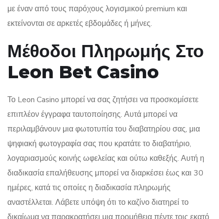
με έναν από τους παρόχους λογισμικού premium και
εκτείνονται σε αρκετές εβδομάδες ή μήνες.
Μέθοδοι Πληρωμής Στο
Leon Bet Casino
Το Leon Casino μπορεί να σας ζητήσει να προσκομίσετε
επιπλέον έγγραφα ταυτοποίησης. Αυτά μπορεί να
περιλαμβάνουν μια φωτοτυπία του διαβατηρίου σας, μια
ψηφιακή φωτογραφία σας που κρατάτε το διαβατήριο,
λογαριασμούς κοινής ωφελείας και ούτω καθεξής. Αυτή η
διαδικασία επαλήθευσης μπορεί να διαρκέσει έως και 30
ημέρες, κατά τις οποίες η διαδικασία πληρωμής
αναστέλλεται. Λάβετε υπόψη ότι το καζίνο διατηρεί το
δικαίωμα να παρακρατήσει μια προμήθεια πέντε τοις εκατό