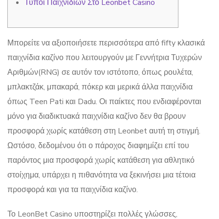
Τύποι Παιχνιδιών Στο Leonbet Casino
Μπορείτε να αξιοποιήσετε περισσότερα από fifty κλασικά
παιχνίδια καζίνο που λειτουργούν με Γεννήτρια Τυχερών
Αριθμών(RNG) σε αυτόν τον ιστότοπο, όπως ρουλέτα,
μπλακτζάκ, μπακαρά, πόκερ και μερικά άλλα παιχνίδια
όπως Teen Pati και Dadu. Οι παίκτες που ενδιαφέρονται
μόνο για διαδικτυακά παιχνίδια καζίνο δεν θα βρουν
προσφορά χωρίς κατάθεση στη Leonbet αυτή τη στιγμή.
Ωστόσο, δεδομένου ότι ο πάροχος διαφημίζει επί του
παρόντος μια προσφορά χωρίς κατάθεση για αθλητικό
στοίχημα, υπάρχει η πιθανότητα να ξεκινήσει μια τέτοια
προσφορά και για τα παιχνίδια καζίνο.
Το LeonBet Casino υποστηρίζει πολλές γλώσσες,