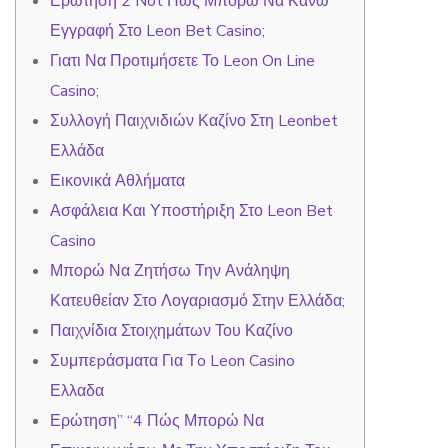
Ερώτηση 2 Not Πώς Μπορώ Να Κάνω
Εγγραφή Στο Leon Bet Casino;
Γιατι Να Προτιμήσετε Το Leon On Line
Casino;
Συλλογή Παιχνιδιών Καζίνο Στη Leonbet
Ελλάδα
Εικονικά Αθλήματα
Ασφάλεια Και Υποστήριξη Στο Leon Bet
Casino
Μπορώ Να Ζητήσω Την Ανάληψη
Κατευθείαν Στο Λογαριασμό Στην Ελλάδα;
Παιχνίδια Στοιχημάτων Του Καζίνο
Συμπεрάσματα Για Τо Lеоn Саsіnо
Ελλαδα
Ερώτηση” “4 Πώς Μπορώ Να