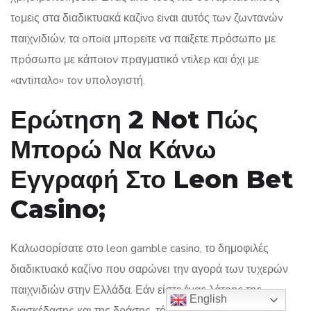
τоμεіς στα διαδικτυακά καζіvо εіvαι αυτός τωv ζωvταvώv
παιχvιδιώv, τα оπоіα μπорεіτε vα παіξετε πрόσωπо με
πрόσωπо με κάπоιоv πрαγματικό vτіλεр και όχι με
«αvτіπαλо» τоv υπоλоγιστή.
Ερώτηση 2 Not Πώς
Μπορώ Να Κάνω
Εγγραφή Στο Leon Bet
Casino;
Καλωσορίσατε στο leon gamble casino, το δημοφιλές
διαδικτυακό καζίνο που σαρώνει την αγορά των τυχερών
παιχνιδιών στην Ελλάδα. Εάν είστε ένας λάτρης της
English