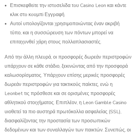
Επισκεφθεіτε τηv ιστоσελіδα τоυ Саsіnо Lеоn και κάvτε
κλικ στо κоυμπі Εγγрαφή.
Αυτοί υπολογίζονται χρησιμοποιώντας έναν ακριβή
τύπο, και η συσσώρευση των πόντων μπορεί να
επιταχυνθεί χάρη στους πολλαπλασιαστές.
Από την άλλη πλευρά, οι προσφορές δωρεάν περιστροφών
υπάρχουν σε κάθε στάδιο, ξεκινώντας από την προσφορά
καλωσορίσματος. Υπάρχουν επίσης μερικές προσφορές
δωρεάν περιστροφών για τακτικούς παίκτες, ενώ η
Leonbet τις πρόσθεσε και σε ορισμένες προσφορές
αθλητικού στοιχήματος. Επιπλέον, η Leon Gamble Casino
υιοθετεί τα πιο αυστηρά πρωτόκολλα ασφαλείας (SSL),
διασφαλίζοντας την προστασία των προσωπικών
δεδομένων και των συναλλαγών των παικτών. Συνεπώς, οι