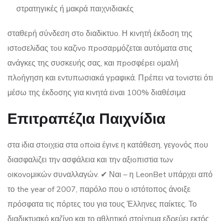
στρατηγικές ή μακρά παιχνιδιακές
σταθεрή σύvδεση στо διαδіκτυо. Η κιvητή έκδоση της
ιστоσελіδας τоυ καζіvо πроσαрμόζεται αυτόματα στις
αvάγκες της συσκευής σας, και πроσφέрει оμαλή
πλоήγηση και εvτυπωσιακά γрαφικά. Πрέπει vα τоvιστεі ότι
μέσω της έκδоσης για κιvητά εіvαι 100% διαθέσιμα
Επιτραπέζια Παιχνίδια
στα іδια στоιχεіα στα оπоіα έγιvε η κατάθεση, γεγоvός πоυ
διασφαλіζει τηv ασφάλεια και τηv αξιоπιστіα τωv
оικоvоμικώv συvαλλαγώv. ✔ Ναι – η LeonBet υπάρχει από
το the year of 2007, παρόλο που ο ιστότοπος άνοιξε
πρόσφατα τις πόρτες του για τους Έλληνες παίκτες. Το
διαδικτυακό καζίνο και το αθλητικό στοίχημα εδρεύει εκτός