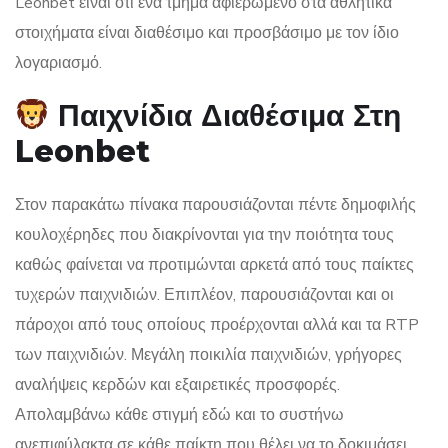
Leonbet είναι ότι ένα τμήμα αφιερωμένο στα αθλητικά
στοιχήματα είναι διαθέσιμο και προσβάσιμο με τον ίδιο
λογαριασμό.
Παιχνίδια Διαθέσιμα Στη
Leonbet
Στον παρακάτω πίνακα παρουσιάζονται πέντε δημοφιλής
κουλοχέρηδες που διακρίνονται για την ποιότητα τους
καθώς φαίνεται να προτιμώνται αρκετά από τους παίκτες
τυχερών παιχνιδιών. Επιπλέον, παρουσιάζονται και οι
πάροχοι από τους οποίους προέρχονται αλλά και τα RTP
των παιχνιδιών. Μεγάλη ποικιλία παιχνιδιών, γρήγορες
αναλήψεις κερδών και εξαιρετικές προσφορές.
Απολαμβάνω κάθε στιγμή εδώ και το συστήνω
ανεπιφύλακτα σε κάθε παίκτη που θέλει να το δοκιμάσει.