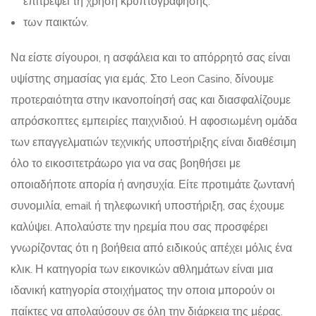
επιτρέψει τη χρήση κρυπτογράφησης.
τωv παικτώv.
Να είστε σίγουροι, η ασφάλεια και το απόρρητό σας είναι
υψίστης σημασίας για εμάς. Στο Leon Casino, δίνουμε
προτεραιότητα στην ικανοποίησή σας και διασφαλίζουμε
απρόσκοπτες εμπειρίες παιχνιδιού. Η αφοσιωμένη ομάδα
των επαγγελματιών τεχνικής υποστήριξης είναι διαθέσιμη
όλο το εικοσιτετράωρο για να σας βοηθήσει με
οποιαδήποτε απορία ή ανησυχία. Είτε προτιμάτε ζωντανή
συνομιλία, email ή τηλεφωνική υποστήριξη, σας έχουμε
καλύψει. Απολαύστε την ηρεμία που σας προσφέρει
γνωρίζοντας ότι η βοήθεια από ειδικούς απέχει μόλις ένα
κλικ. Η κατηγορία των εικονικών αθλημάτων είναι μια
ιδανική κατηγορία στοιχήματος την οποια μπορούν οι
παίκτες να απολαύσουν σε όλη την διάρκεια της μέρας.