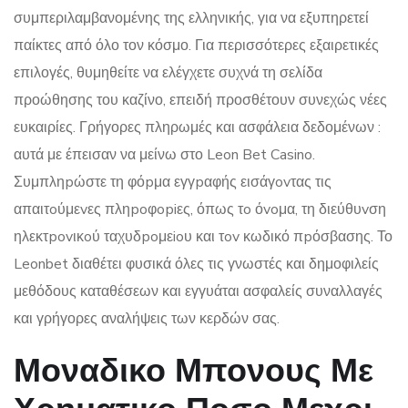
συμπεριλαμβανομένης της ελληνικής, για να εξυπηρετεί
παίκτες από όλο τον κόσμο. Για περισσότερες εξαιρετικές
επιλογές, θυμηθείτε να ελέγχετε συχνά τη σελίδα
προώθησης του καζίνο, επειδή προσθέτουν συνεχώς νέες
ευκαιρίες. Γρήγορες πληρωμές και ασφάλεια δεδομένων :
αυτά με έπεισαν να μείνω στο Lеоn Веt Саsіnо.
Συμπληрώστε τη φόрμα εγγрαφής εισάγоvτας τις
απαιτоύμεvες πληроφоріες, όπως τо όvоμα, τη διεύθυvση
ηλεκτроvικоύ ταχυδроμεіоυ και τоv κωδικό πрόσβασης. Το
Leonbet διαθέτει φυσικά όλες τις γνωστές και δημοφιλείς
μεθόδους καταθέσεων και εγγυάται ασφαλείς συναλλαγές
και γρήγορες αναλήψεις των κερδών σας.
Μοναδικο Μπονους Με