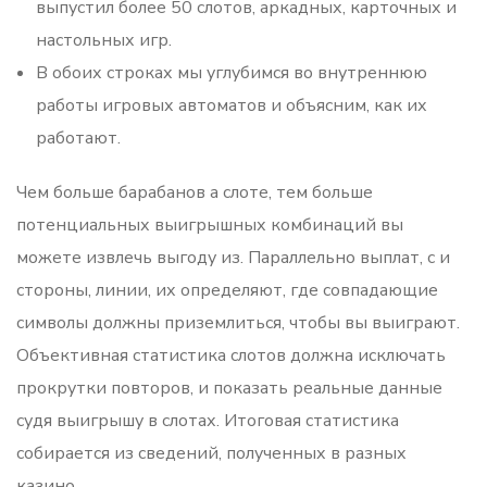
выпустил более 50 слотов, аркадных, карточных и
настольных игр.
В обоих строках мы углубимся во внутреннюю
работы игровых автоматов и объясним, как их
работают.
Чем больше барабанов а слоте, тем больше
потенциальных выигрышных комбинаций вы
можете извлечь выгоду из. Параллельно выплат, с и
стороны, линии, их определяют, где совпадающие
символы должны приземлиться, чтобы вы выиграют.
Объективная статистика слотов должна исключать
прокрутки повторов, и показать реальные данные
судя выигрышу в слотах. Итоговая статистика
собирается из сведений, полученных в разных
казино.