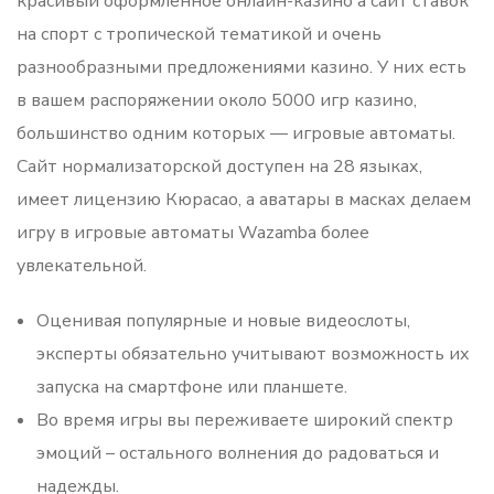
красивый оформленное онлайн-казино а сайт ставок
на спорт с тропической тематикой и очень
разнообразными предложениями казино. У них есть
в вашем распоряжении около 5000 игр казино,
большинство одним которых — игровые автоматы.
Сайт нормализаторской доступен на 28 языках,
имеет лицензию Кюрасао, а аватары в масках делаем
игру в игровые автоматы Wazamba более
увлекательной.
Оценивая популярные и новые видеослоты,
эксперты обязательно учитывают возможность их
запуска на смартфоне или планшете.
Во время игры вы переживаете широкий спектр
эмоций – остального волнения до радоваться и
надежды.