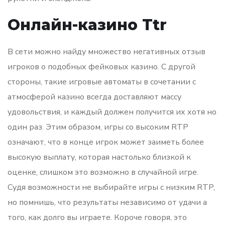
Онлайн-казино Ttr
В сети можно найду множество негативных отзыв
игроков о подобных фейковых казино. С другой
стороны, такие игровые автоматы в сочетании с
атмосферой казино всегда доставляют массу
удовольствия, и каждый должен получится их хотя но
один раз. Этим образом, игры со высоким RTP
означают, что в конце игрок может заиметь более
высокую выплату, которая настолько близкой к
оценке, слишком это возможно в случайной игре.
Судя возможности не выбирайте игры с низким RTP,
но помнишь, что результаты независимо от удачи а
того, как долго вы играете. Короче говоря, это