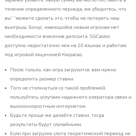
заранее узнайте, какую сумму вы могло поставить в
течение определенного периода, же убедитесь, что
вы” “можете сделать это, чтобы не потерять наш
выигрыш. Бонус, имеющийся новым игрокам нет
необходимости внесения депозита. SGCasino
доступно недостаточно чем на 20 языках и работаю
под игровой лицензией Кюрасао.
После только, как игра загрузится, вам нужно
определить размер ставки.
Того не столкнуться со такой проблемой,
пользуйтесь услугами надежного оператора связи и
высокоскоростным интернетом.
Будьте проще же делайте ставки, тогда
результаты будут случайными.
Если при загрузке слота теоретический переезд не