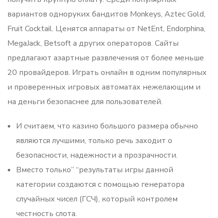
вариантов одноруких бандитов Monkeys, Aztec Gold,
Fruit Cocktail. Ценятся аппараты от NetEnt, Endorphina,
MegaJack, Betsoft а других операторов. Сайты
предлагают азартные развлечения от более меньше
20 провайдеров. Играть онлайн в одним популярных
и проверенных игровых автоматах нежелающим и
на деньги безопаснее для пользователей.
И считаем, что казино большого размера обычно
являются лучшими, только речь заходит о
безопасности, надежности а прозрачности.
Вместо только” “результаты игры данной
категории создаются с помощью генератора
случайных чисел (ГСЧ), который контролем
честность слота.