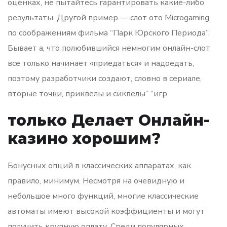
оценках, не пытайтесь гарантировать какие-либо
результаты. Другой пример — слот ото Microgaming
по соображениям фильма “Парк Юрского Периода”.
Бывает а, что полюбившийся немногим онлайн-слот
все только начинает «приедаться» и надоедать,
поэтому разработчики создают, словно в сериале,
вторые точки, приквелы и сиквелы” “игр.
только Делает Онлайн-
казино хорошим?
Бонусных опций в классических аппаратах, как
правило, минимум. Несмотря на очевидную и
небольшое много функций, многие классические
автоматы имеют высокой коэффициенты и могут
получить крупную оплату. Среди популярных