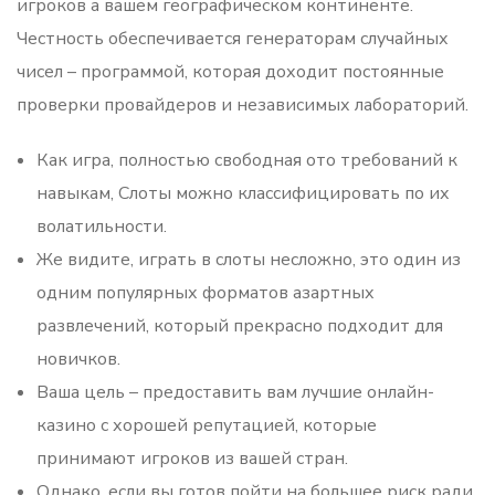
игроков а вашем географическом континенте.
Честность обеспечивается генераторам случайных
чисел – программой, которая доходит постоянные
проверки провайдеров и независимых лабораторий.
Как игра, полностью свободная ото требований к
навыкам, Слоты можно классифицировать по их
волатильности.
Же видите, играть в слоты несложно, это один из
одним популярных форматов азартных
развлечений, который прекрасно подходит для
новичков.
Ваша цель – предоставить вам лучшие онлайн-
казино с хорошей репутацией, которые
принимают игроков из вашей стран.
Однако, если вы готов пойти на большее риск ради