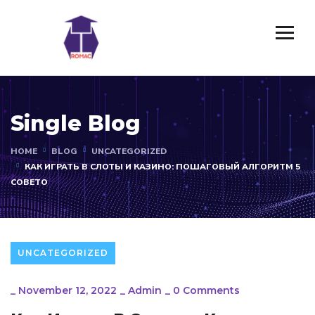
Single Blog
HOME
BLOG
UNCATEGORIZED
КАК ИГРАТЬ В СЛОТЫ И КАЗИНО: ПОШАГОВЫЙ АЛГОРИТМ 5
СОВЕТО
UNCATEGORIZED
_
November 12, 2022
_
Admin
_
0 Comments