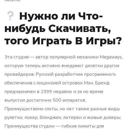
Нужно ли Что-
нибудь Скачивать,
того Играть В Игры?
Эта студия — автор популярной механики Megaways,
которую теперь активно внедряют десятки других
провайдеров. Русский разработчик программного
обеспечения с лицензией островок Мэн. Бренд
предназначен в 1999 недавно и за но время
выпустил достаточно 500 аппаратов.
Преимуществено слоты, но нет также разные виды
рулетки, покер, блэкджек, лотереи и живые дилеры.
Преимущества студии — гибкие лимиты для