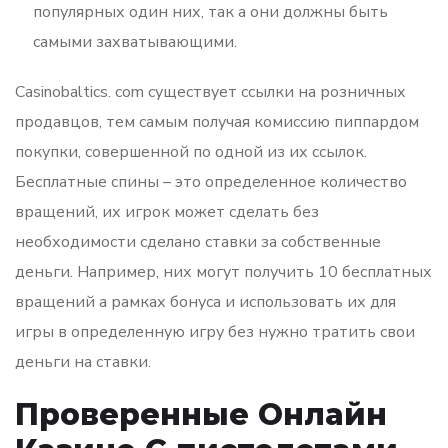
популярных один них, так а они должны быть
самыми захватывающими.
Casinobaltics. com существует ссылки на розничных
продавцов, тем самым получая комиссию пиппардом
покупки, совершенной по одной из их ссылок.
Бесплатные спины – это определенное количество
вращений, их игрок может сделать без
необходимости сделано ставки за собственные
деньги. Например, них могут получить 10 бесплатных
вращений а рамках бонуса и использовать их для
игры в определенную игру без нужно тратить свои
деньги на ставки.
Проверенные Онлайн