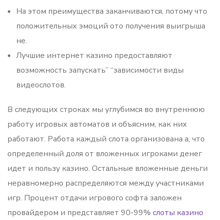
На этом преимущества заканчиваются, потому что
положительных эмоций ото получения выигрыша
не.
Лучшие интернет казино предоставляют
возможность запускать” “зависимости виды
видеослотов.
В следующих строках мы углубимся во внутреннюю
работу игровых автоматов и объясним, как них
работают. Работа каждый слота организована а, что
определенный доля от вложенных игроками денег
идет и пользу казино. Остальные вложенные деньги
неравномерно распределяются между участниками
игр. Процент отдачи игрового софта заложен
провайдером и представляет 90-99%
слоты казино