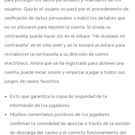
para proteger los datos personales y financieros de los
usuarios. Quizás el usuario no pasó por el procedimiento de
verificación de datos personales o indicó los detalles que
no se utilizaron para reponer la cuenta. Si olvida su
contraseña, puede hacer clic en el enlace “He olvidado mi
contraseña” en el sitio web y se le enviará un enlace para
restablecer la contraseña a su dirección de correo
electrónico. Ahora que se ha registrado para obtener una
cuenta, puede iniciar sesión y empezar a jugar a todos sus
juegos de casino favoritos.
Esto que garantiza la copia de seguridad de la
información de los jugadores.
Muchos comentarios positivos de los jugadores
confirman la comodidad de apostar a través de la versión
de descarga del casino y el correcto funcionamiento del