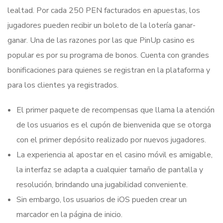
lealtad. Por cada 250 PEN facturados en apuestas, los
jugadores pueden recibir un boleto de la lotería ganar-
ganar. Una de las razones por las que PinUp casino es
popular es por su programa de bonos. Cuenta con grandes
bonificaciones para quienes se registran en la plataforma y
para los clientes ya registrados.
El primer paquete de recompensas que llama la atención
de los usuarios es el cupón de bienvenida que se otorga
con el primer depósito realizado por nuevos jugadores.
La experiencia al apostar en el casino móvil es amigable,
la interfaz se adapta a cualquier tamaño de pantalla y
resolución, brindando una jugabilidad conveniente.
Sin embargo, los usuarios de iOS pueden crear un
marcador en la página de inicio.