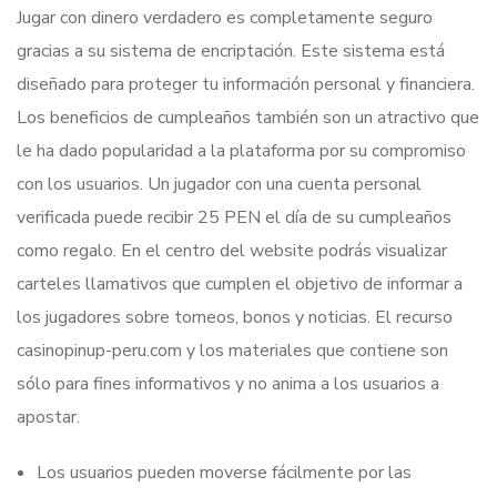
Jugar con dinero verdadero es completamente seguro
gracias a su sistema de encriptación. Este sistema está
diseñado para proteger tu información personal y financiera.
Los beneficios de cumpleaños también son un atractivo que
le ha dado popularidad a la plataforma por su compromiso
con los usuarios. Un jugador con una cuenta personal
verificada puede recibir 25 PEN el día de su cumpleaños
como regalo. En el centro del website podrás visualizar
carteles llamativos que cumplen el objetivo de informar a
los jugadores sobre torneos, bonos y noticias. El recurso
casinopinup-peru.com y los materiales que contiene son
sólo para fines informativos y no anima a los usuarios a
apostar.
Los usuarios pueden moverse fácilmente por las