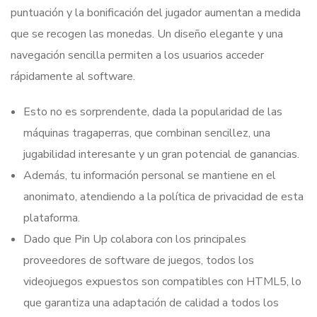
puntuación y la bonificación del jugador aumentan a medida
que se recogen las monedas. Un diseño elegante y una
navegación sencilla permiten a los usuarios acceder
rápidamente al software.
Esto no es sorprendente, dada la popularidad de las
máquinas tragaperras, que combinan sencillez, una
jugabilidad interesante y un gran potencial de ganancias.
Además, tu información personal se mantiene en el
anonimato, atendiendo a la política de privacidad de esta
plataforma.
Dado que Pin Up colabora con los principales
proveedores de software de juegos, todos los
videojuegos expuestos son compatibles con HTML5, lo
que garantiza una adaptación de calidad a todos los