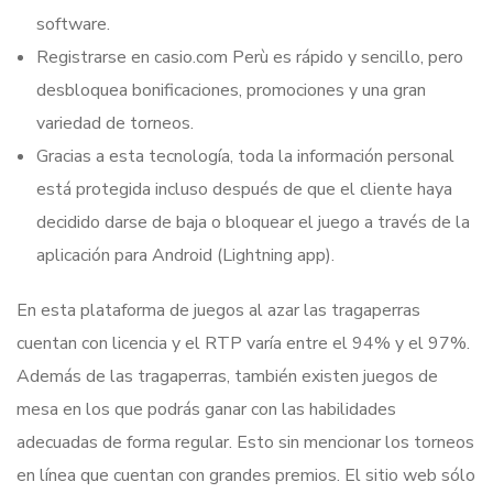
software.
Registrarse en casio.com Perù es rápido y sencillo, pero
desbloquea bonificaciones, promociones y una gran
variedad de torneos.
Gracias a esta tecnología, toda la información personal
está protegida incluso después de que el cliente haya
decidido darse de baja o bloquear el juego a través de la
aplicación para Android (Lightning app).
En esta plataforma de juegos al azar las tragaperras
cuentan con licencia y el RTP varía entre el 94% y el 97%.
Además de las tragaperras, también existen juegos de
mesa en los que podrás ganar con las habilidades
adecuadas de forma regular. Esto sin mencionar los torneos
en línea que cuentan con grandes premios. El sitio web sólo