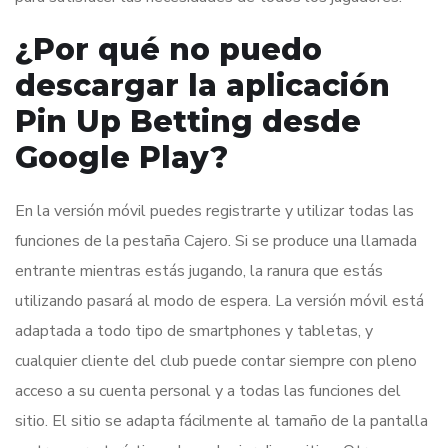
¿Por qué no puedo
descargar la aplicación
Pin Up Betting desde
Google Play?
En la versión móvil puedes registrarte y utilizar todas las
funciones de la pestaña Cajero. Si se produce una llamada
entrante mientras estás jugando, la ranura que estás
utilizando pasará al modo de espera. La versión móvil está
adaptada a todo tipo de smartphones y tabletas, y
cualquier cliente del club puede contar siempre con pleno
acceso a su cuenta personal y a todas las funciones del
sitio. El sitio se adapta fácilmente al tamaño de la pantalla