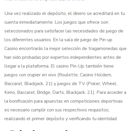
Una vez realizado el depósito, el dinero se acreditará en tu
cuenta inmediatamente. Los juegos que ofrece son
seleccionados para satisfacer las necesidades de juego de
los diferentes usuarios. En la sala de juego de Pin-up
Casino encontrarás la mejor selección de tragamonedas que
han sido probadas por expertos independientes antes de
llegar a la plataforma. El casino Pin-Up también tiene
juegos con crupier en vivo (Roulette, Casino Holdem,
Baccarat, Blackjack, 21) y juegos de TV (Poker, Wheel,
Keno, Baccarat, Bridge, Darts, Blackjack, 21). Para acceder a
la bonificación para apuestas en competiciones deportivas
es necesario cumplir con sus respectivos requisitos;
realizando el primer depósito y verificando tu identidad.