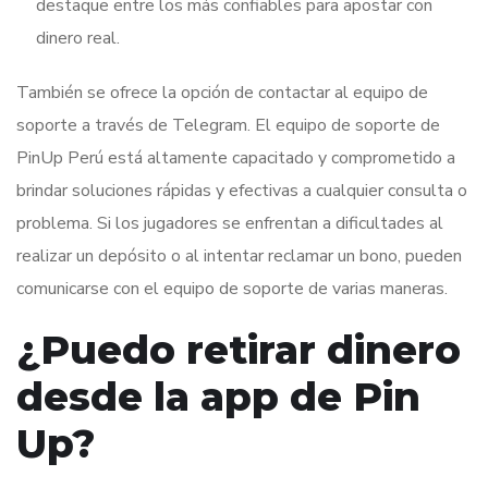
destaque entre los más confiables para apostar con
dinero real.
También se ofrece la opción de contactar al equipo de
soporte a través de Telegram. El equipo de soporte de
PinUp Perú está altamente capacitado y comprometido a
brindar soluciones rápidas y efectivas a cualquier consulta o
problema. Si los jugadores se enfrentan a dificultades al
realizar un depósito o al intentar reclamar un bono, pueden
comunicarse con el equipo de soporte de varias maneras.
¿Puedo retirar dinero
desde la app de Pin
Up?