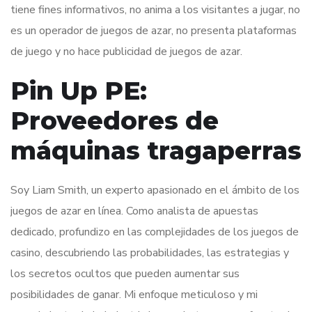
tiene fines informativos, no anima a los visitantes a jugar, no
es un operador de juegos de azar, no presenta plataformas
de juego y no hace publicidad de juegos de azar.
Pin Up PE:
Proveedores de
máquinas tragaperras
Soy Liam Smith, un experto apasionado en el ámbito de los
juegos de azar en línea. Como analista de apuestas
dedicado, profundizo en las complejidades de los juegos de
casino, descubriendo las probabilidades, las estrategias y
los secretos ocultos que pueden aumentar sus
posibilidades de ganar. Mi enfoque meticuloso y mi