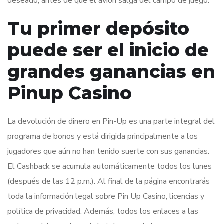
deseado, antes de que el avión salga del campo de juego.
Tu primer depósito
puede ser el inicio de
grandes ganancias en
Pinup Casino
La devolución de dinero en Pin-Up es una parte integral del
programa de bonos y está dirigida principalmente a los
jugadores que aún no han tenido suerte con sus ganancias.
El Cashback se acumula automáticamente todos los lunes
(después de las 12 p.m.). Al final de la página encontrarás
toda la información legal sobre Pin Up Casino, licencias y
política de privacidad. Además, todos los enlaces a las