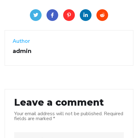
Author
admin
Leave a comment
Your email address will not be published.
Required
fields are marked
*