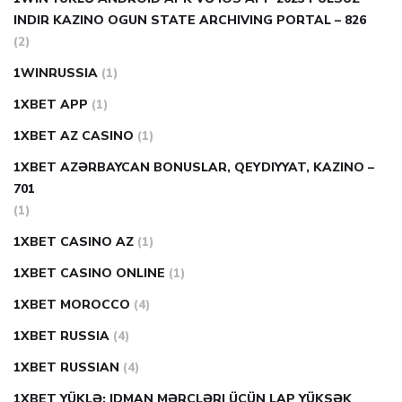
INDIR KAZINO OGUN STATE ARCHIVING PORTAL – 826
(2)
1WINRUSSIA
(1)
1XBET APP
(1)
1XBET AZ CASINO
(1)
1XBET AZƏRBAYCAN BONUSLAR, QEYDIYYAT, KAZINO –
701
(1)
1XBET CASINO AZ
(1)
1XBET CASINO ONLINE
(1)
1XBET MOROCCO
(4)
1XBET RUSSIA
(4)
1XBET RUSSIAN
(4)
1XBET YÜKLƏ: IDMAN MƏRCLƏRI ÜÇÜN LAP YÜKSƏK