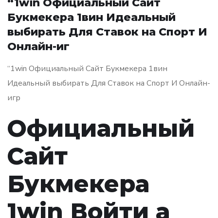
“1win Официальный Сайт
Букмекера 1вин Идеальный
выбирать Для Ставок на Спорт И
Онлайн-иг
“1win Официальный Сайт Букмекера 1вин
Идеальный выбирать Для Ставок на Спорт И Онлайн-
игр
Официальный
Сайт
Букмекера
1win Войти а