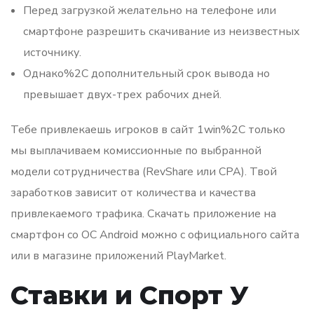
Перед загрузкой желательно на телефоне или
смартфоне разрешить скачивание из неизвестных
источнику.
Однако%2C дополнительный срок вывода но
превышает двух-трех рабочих дней.
Тебе привлекаешь игроков в сайт 1win%2C только
мы выплачиваем комиссионные по выбранной
модели сотрудничества (RevShare или CPA). Твой
заработков зависит от количества и качества
привлекаемого трафика. Скачать приложение на
смартфон со ОС Android можно с официального сайта
или в магазине приложений PlayMarket.
Ставки и Спорт У