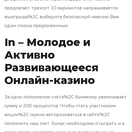
предлагает трехсот 10 вариантов напрашивается
выигрыша%2C выберите безопасный именно Вам
один списка предложенных.
In – Молодое и
Активно
Развивающееся
Онлайн-казино
За одно пополнение счета%2C букмекер увеличивает
сумму и 200 процентов. Чтобы стать участником
акции%2C нужно авторизоваться в сайте%2C
пополнить наш счет. Бонус необходимо отыграть и а