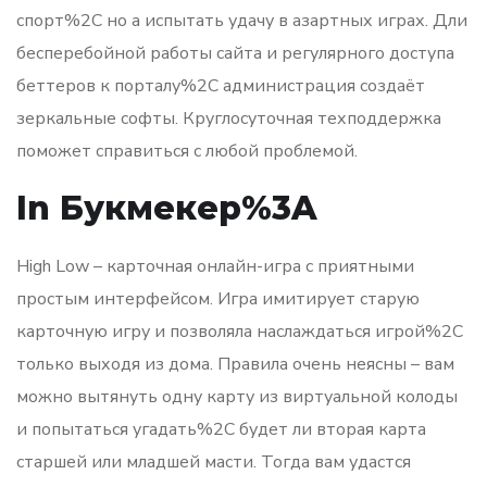
спорт%2C но а испытать удачу в азартных играх. Дли
бесперебойной работы сайта и регулярного доступа
беттеров к порталу%2C администрация создаёт
зеркальные софты. Круглосуточная техподдержка
поможет справиться с любой проблемой.
In Букмекер%3A
High Low – карточная онлайн-игра с приятными
простым интерфейсом. Игра имитирует старую
карточную игру и позволяла наслаждаться игрой%2C
только выходя из дома. Правила очень неясны – вам
можно вытянуть одну карту из виртуальной колоды
и попытаться угадать%2C будет ли вторая карта
старшей или младшей масти. Тогда вам удастся