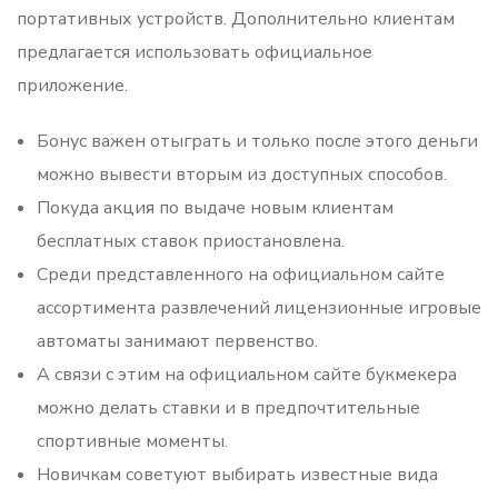
портативных устройств. Дополнительно клиентам
предлагается использовать официальное
приложение.
Бонус важен отыграть и только после этого деньги
можно вывести вторым из доступных способов.
Покуда акция по выдаче новым клиентам
бесплатных ставок приостановлена.
Среди представленного на официальном сайте
ассортимента развлечений лицензионные игровые
автоматы занимают первенство.
А связи с этим на официальном сайте букмекера
можно делать ставки и в предпочтительные
спортивные моменты.
Новичкам советуют выбирать известные вида