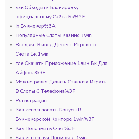
как Обходить Блокировку
официальному Сайта Бк%3F
In Букмекер%3A
Популярные Слоты Казино 1win
Ввод же Вывод Денег с Игрового
Счета Бк 1win
где Скачать Приложение 1вин Бк Для
Айфона%3F
Можно разве Делать Ставки а Играть
В Слоты С Телефона%3F
Регистрация
Как использовать Бонусы В
Букмекерской Конторе 1win%3F
Как Пополнить Счет%3F”
Как используя Промокод 1win