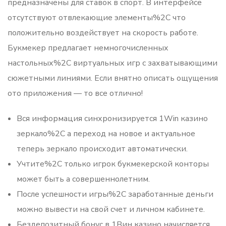
предназначены для ставок в спорт. В интерфейсе
отсутствуют отвлекающие элементы%2C что
положительно воздействует на скорость работе.
Букмекер предлагает немногочисленных
настольных%2C виртуальных игр с захватывающими
сюжетными линиями. Если внятно описать ощущения
ото приложения — то все отлично!
Вся информация синхронизируется 1Win казино
зеркало%2C а переход на новое и актуальное
теперь зеркало происходит автоматически.
Учтите%2C только игрок букмекерской конторы
может быть а совершеннолетним.
После успешности игры%2C заработанные деньги
можно вывести на свой счет и личном кабинете.
Бездепозитный бонус в 1Вин казино начисляется