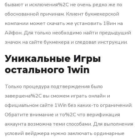
бывают и исключения%2C не очень редко же по
обоснованной причинам. Клиент букмекерской
компании может скачать же установить 1Вин на
Айфон. Для только необходимо найти предыдущий
значок на сайте букмекера и следовал инструкции.
Уникальные Игры
остального 1win
Только процедура подтверждения было
завершена%2C вы сможем играть онлайн и
официальном сайте 1Win без каких-то ограничений.
Обратите внимание и то%2C что верификация
аккаунта возможна теми способами. Для выполнения
условий вейджера нужно заключать ординарные