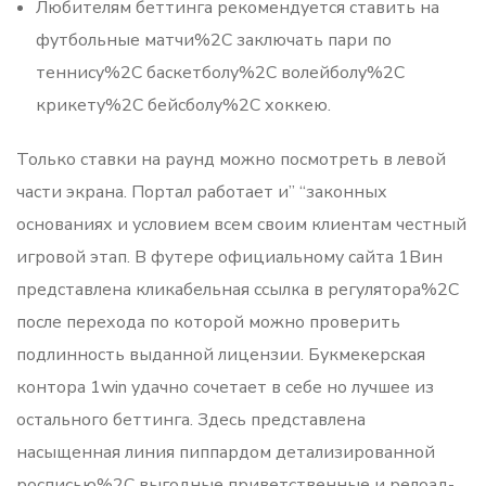
Любителям беттинга рекомендуется ставить на
футбольные матчи%2C заключать пари по
теннису%2C баскетболу%2C волейболу%2C
крикету%2C бейсболу%2C хоккею.
Только ставки на раунд можно посмотреть в левой
части экрана. Портал работает и” “законных
основаниях и условием всем своим клиентам честный
игровой этап. В футере официальному сайта 1Вин
представлена кликабельная ссылка в регулятора%2C
после перехода по которой можно проверить
подлинность выданной лицензии. Букмекерская
контора 1win удачно сочетает в себе но лучшее из
остального беттинга. Здесь представлена
насыщенная линия пиппардом детализированной
росписью%2C выгодные приветственные и релоад-