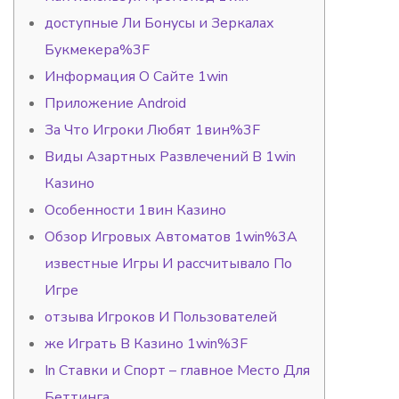
доступные Ли Бонусы и Зеркалах
Букмекера%3F
Информация О Сайте 1win
Приложение Android
За Что Игроки Любят 1вин%3F
Виды Азартных Развлечений В 1win
Казино
Особенности 1вин Казино
Обзор Игровых Автоматов 1win%3A
известные Игры И рассчитывало По
Игре
отзыва Игроков И Пользователей
же Играть В Казино 1win%3F
In Cтавки и Спорт – главное Место Для
Беттинга