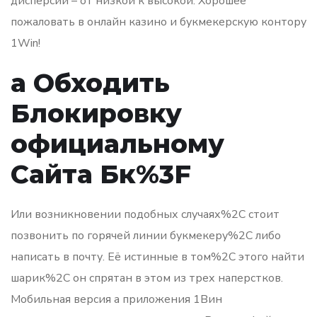
дисперсии – от низкой к высокой. Хорошее
пожаловать в онлайн казино и букмекерскую контору
1Win!
а Обходить
Блокировку
официальному
Сайта Бк%3F
Или возникновении подобных случаях%2C стоит
позвонить по горячей линии букмекеру%2C либо
написать в почту. Её истинные в том%2C этого найти
шарик%2C он спрятан в этом из трех наперстков.
Мобильная версия а приложения 1Вин