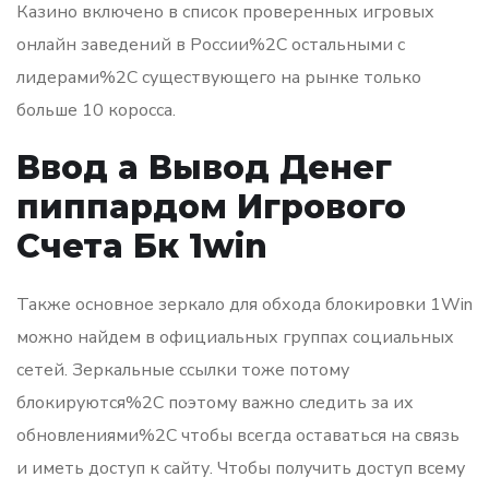
Казино включено в список проверенных игровых
онлайн заведений в России%2C остальными с
лидерами%2C существующего на рынке только
больше 10 коросса.
Ввод а Вывод Денег
пиппардом Игрового
Счета Бк 1win
Также основное зеркало для обхода блокировки 1Win
можно найдем в официальных группах социальных
сетей. Зеркальные ссылки тоже потому
блокируются%2C поэтому важно следить за их
обновлениями%2C чтобы всегда оставаться на связь
и иметь доступ к сайту. Чтобы получить доступ всему