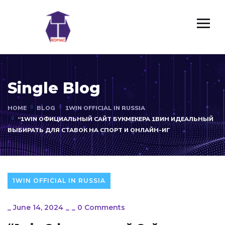
Single Blog
HOME
BLOG
1WIN OFFICIAL IN RUSSIA
“1WIN ОФИЦИАЛЬНЫЙ САЙТ БУКМЕКЕРА 1ВИН ИДЕАЛЬНЫЙ
ВЫБИРАТЬ ДЛЯ СТАВОК НА СПОРТ И ОНЛАЙН-ИГ
1WIN OFFICIAL IN RUSSIA
_
June 14, 2024
_
_
0 Comments