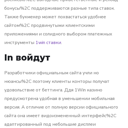
бонусы%2C поддерживаются разные типа ставок.
Также букмекер может похвастаться удобнее
сайтом%2C продвинутыми клиентскими
приложениями и солидного выбором платежных
инструменты
1win ставки
.
In войдут
Разработчики официальным сайта учли но
нюансы%2C поэтому клиенты конторы получат
удовольствие от беттинга. Ддя 1Win казино
предусмотрена удобная в уменьшении мобильная
версия. А отличие от полную версии официального
сайта она имеет видоизмененный интерфейс%2C
адаптированный под небольшие дисплеи