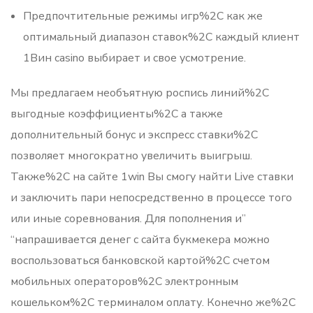
Предпочтительные режимы игр%2C как же
оптимальный диапазон ставок%2C каждый клиент
1Вин casino выбирает и свое усмотрение.
Мы предлагаем необъятную роспись линий%2C
выгодные коэффициенты%2C а также
дополнительный бонус и экспресс ставки%2C
позволяет многократно увеличить выигрыш.
Также%2C на сайте 1win Вы смогу найти Live ставки
и заключить пари непосредственно в процессе того
или иные соревнования. Для пополнения и”
“напрашивается денег с сайта букмекера можно
воспользоваться банковской картой%2C счетом
мобильных операторов%2C электронным
кошельком%2C терминалом оплату. Конечно же%2C