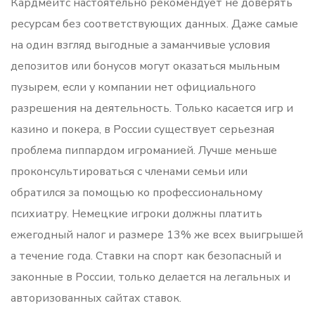
Кардмейтс настоятельно рекомендует не доверять
ресурсам без соответствующих данных. Даже самые
на один взгляд выгодные а заманчивые условия
депозитов или бонусов могут оказаться мыльным
пузырем, если у компании нет официального
разрешения на деятельность. Только касается игр и
казино и покера, в России существует серьезная
проблема пиппардом игроманией. Лучше меньше
проконсультироваться с членами семьи или
обратился за помощью ко профессиональному
психиатру. Немецкие игроки должны платить
ежегодный налог и размере 13% же всех выигрышей
а течение года. Ставки на спорт как безопасный и
законные в России, только делается на легальных и
авторизованных сайтах ставок.