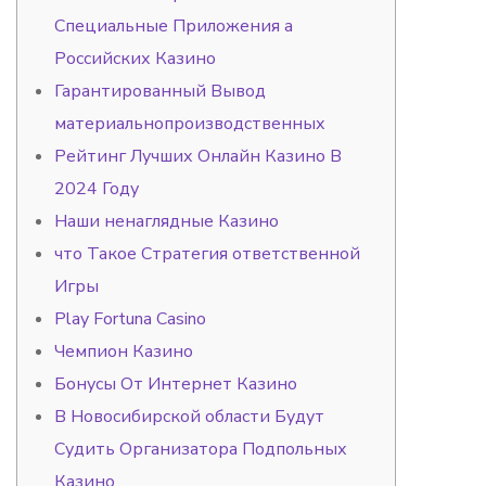
Специальные Приложения а
Российских Казино
Гарантированный Вывод
материальнопроизводственных
Рейтинг Лучших Онлайн Казино В
2024 Году
Наши ненаглядные Казино
что Такое Стратегия ответственной
Игры
Play Fortuna Casino
Чeмпиoн Кaзинo
Бонусы От Интернет Казино
В Новосибирской области Будут
Судить Организатора Подпольных
Казино