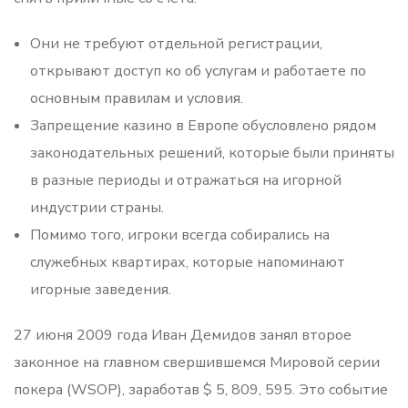
Они не требуют отдельной регистрации,
открывают доступ ко об услугам и работаете по
основным правилам и условия.
Запрещение казино в Европе обусловлено рядом
законодательных решений, которые были приняты
в разные периоды и отражаться на игорной
индустрии страны.
Помимо того, игроки всегда собирались на
служебных квартирах, которые напоминают
игорные заведения.
27 июня 2009 года Иван Демидов занял второе
законное на главном свершившемся Мировой серии
покера (WSOP), заработав $ 5, 809, 595. Это событие