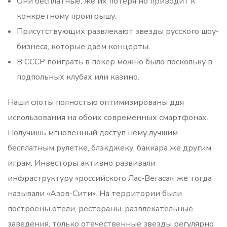
Они бесплатные, же их потеря но приводит к
конкретному проигрышу.
Присутствующих развлекают звезды русского шоу-
бизнеса, которые даем концерты.
В СССР поиграть в покер можно было поскольку в
подпольных клубах или казино.
Наши слоты полностью оптимизированы ддя
использования на обоих современных смартфонах.
Получишь мгновенный доступ нему лучшим
бесплатным рулетке, блэкджеку, баккара же другим
играм. Инвесторы активно развивали
инфраструктуру «российского Лас-Вегаса», же тогда
называли «Азов-Сити». На территории были
построены отели, рестораны, развлекательные
заведения, только отечественные звезды регулярно