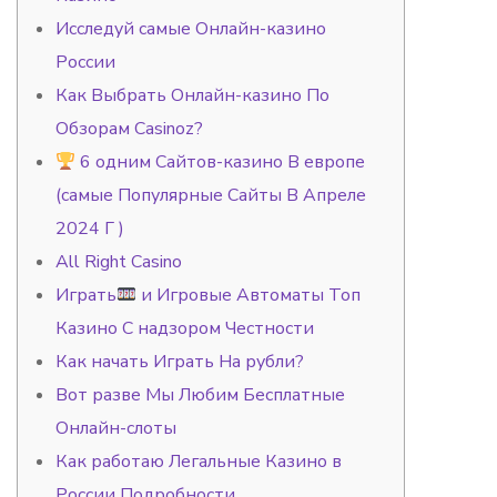
Исследуй самые Онлайн-казино
России
Как Выбрать Онлайн-казино По
Обзорам Casinoz?
6 одним Сайтов-казино В европе
(самые Популярные Сайты В Апреле
2024 Г )
All Right Casino
Играть
и Игровые Автоматы Топ
Казино С надзором Честности
Как начать Играть На рубли?
Вот разве Мы Любим Бесплатные
Онлайн-слоты
Как работаю Легальные Казино в
России Подробности