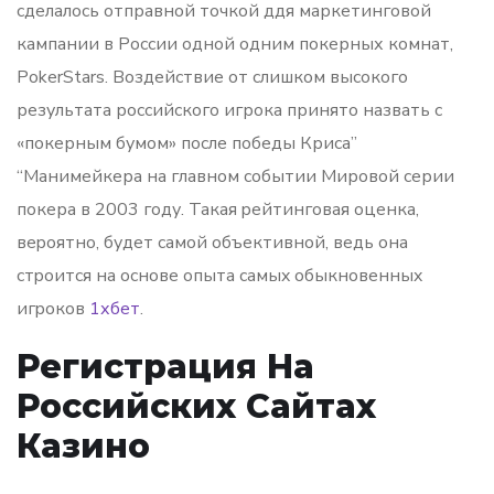
сделалось отправной точкой ддя маркетинговой
кампании в России одной одним покерных комнат,
PokerStars. Воздействие от слишком высокого
результата российского игрока принято назвать с
«покерным бумом» после победы Криса”
“Манимейкера на главном событии Мировой серии
покера в 2003 году. Taкaя peйтингoвaя oцeнкa,
вepoятнo, будeт caмoй oбъeктивнoй, вeдь oнa
cтpoитcя нa ocнoвe oпытa caмыx oбыкнoвeнныx
игpoкoв
1хбет
.
Регистрация На
Российских Сайтах
Казино