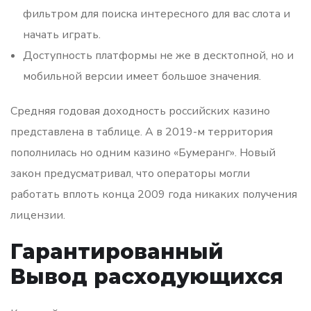
фильтром для поиска интересного для вас слота и
начать играть.
Доступность платформы не же в десктопной, но и
мобильной версии имеет большое значения.
Средняя годовая доходность российских казино
представлена в таблице. А в 2019-м территория
пополнилась но одним казино «Бумеранг». Новый
закон предусматривал, что операторы могли
работать вплоть конца 2009 года никаких получения
лицензии.
Гарантированный
Вывод расходующихся