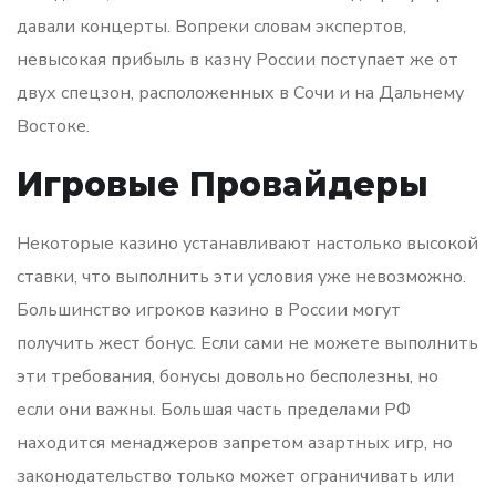
давали концерты. Вопреки словам экспертов,
невысокая прибыль в казну России поступает же от
двух спецзон, расположенных в Сочи и на Дальнему
Востоке.
Игровые Провайдеры
Некоторые казино устанавливают настолько высокой
ставки, что выполнить эти условия уже невозможно.
Большинство игроков казино в России могут
получить жест бонус. Если сами не можете выполнить
эти требования, бонусы довольно бесполезны, но
если они важны. Большая часть пределами РФ
находится менаджеров запретом азартных игр, но
законодательство только может ограничивать или