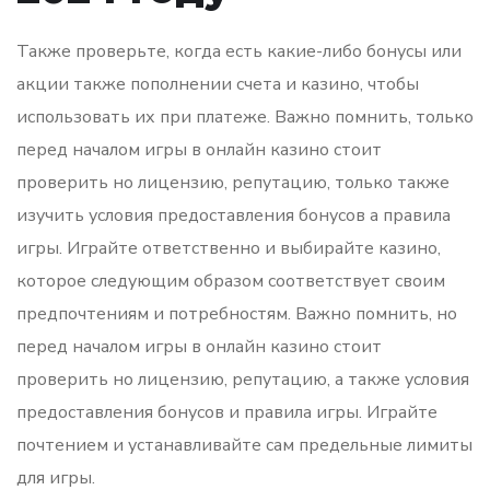
Также проверьте, когда есть какие-либо бонусы или
акции также пополнении счета и казино, чтобы
использовать их при платеже. Важно помнить, только
перед началом игры в онлайн казино стоит
проверить но лицензию, репутацию, только также
изучить условия предоставления бонусов а правила
игры. Играйте ответственно и выбирайте казино,
которое следующим образом соответствует своим
предпочтениям и потребностям. Важно помнить, но
перед началом игры в онлайн казино стоит
проверить но лицензию, репутацию, а также условия
предоставления бонусов и правила игры. Играйте
почтением и устанавливайте сам предельные лимиты
для игры.