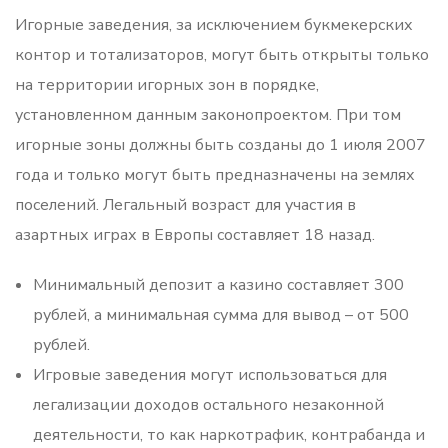
Игорные заведения, за исключением букмекерских
контор и тотализаторов, могут быть открыты только
на территории игорных зон в порядке,
установленном данным законопроектом. При том
игорные зоны должны быть созданы до 1 июля 2007
года и только могут быть предназначены на землях
поселений. Легальный возраст для участия в
азартных играх в Европы составляет 18 назад.
Минимальный депозит а казино составляет 300
рублей, а минимальная сумма для вывод – от 500
рублей.
Игровые заведения могут использоваться для
легализации доходов остального незаконной
деятельности, то как наркотрафик, контрабанда и