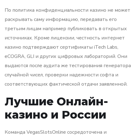
По политика конфиденциальности казино не может
раскрывать саму информацию, передавать его
третьим лицам например публиковать в открытых
источниках. Кроме лицензии, честность интернет
казино подтверждают сертификаты iTech Labs,
eCOGRA, GLI и других цифровых лабораторий. Они
выдаются после аудита же тестирования генератора
случайной чисел, проверки надежности софта и
соответствующих фактической отдачи заявленной.
Лучшие Онлайн-
казино и России
Команда VegasSlotsOnline сосредоточена и