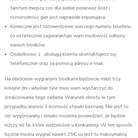
tamtym miejscu cos dla siebie poniewaz ilosc i
roznorodnosc gier jest naprawde imponujaca.
Konieczne jest zatwierdzenie waszego numeru telefonu,
co ostatecznie zagwarantuje wam możliwość odbioru
swoich środków.
Dodatkowo, z . obsługą klienta skontaktujesz się
telefonicznie oraz za pomocą adresu e-mail.
Na obrócenie wygranymi środkami będziecie mieli trzy
kolejne dni i właśnie tyle musi wam wystarczyć do
zrealizowania tego zadania. Warunek obrotu w tym
przypadku wynosi 3-krotność stawki bazowej. Nie jest to
cel wygórowany i śmiało możemy powiedzieć, że będzie
niższy niż te, które widzieliście u konkurencji. W ten sposób
będzie można wygrać nawet 25€, co jest tu maksymalną