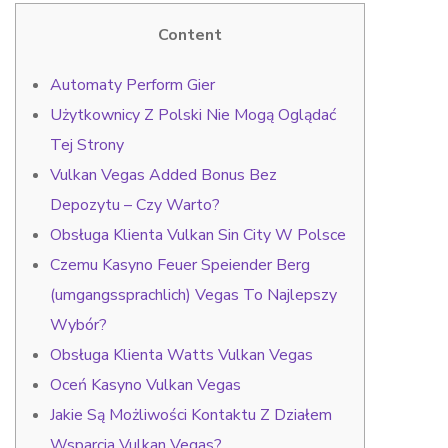
Content
Automaty Perform Gier
Użytkownicy Z Polski Nie Mogą Oglądać
Tej Strony
Vulkan Vegas Added Bonus Bez
Depozytu – Czy Warto?
Obsługa Klienta Vulkan Sin City W Polsce
Czemu Kasyno Feuer Speiender Berg
(umgangssprachlich) Vegas To Najlepszy
Wybór?
Obsługa Klienta Watts Vulkan Vegas
Oceń Kasyno Vulkan Vegas
Jakie Są Możliwości Kontaktu Z Działem
Wsparcia Vulkan Vegas?