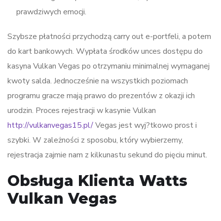
prawdziwych emocji.
Szybsze płatności przychodzą carry out e-portfeli, a potem
do kart bankowych. Wypłata środków unces dostępu do
kasyna Vulkan Vegas po otrzymaniu minimalnej wymaganej
kwoty salda. Jednocześnie na wszystkich poziomach
programu gracze mają prawo do prezentów z okazji ich
urodzin. Proces rejestracji w kasynie Vulkan
http://vulkanvegas15.pl/
Vegas jest wyj?tkowo prost i
szybki. W zależności z sposobu, który wybierzemy,
rejestracja zajmie nam z kilkunastu sekund do pięciu minut.
Obsługa Klienta Watts
Vulkan Vegas