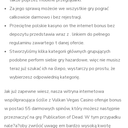
także poprzez mobilne przeglądarki.
Za jego sprawą możecie we wszystkie gry pograć
całkowicie darmowo i bez rejestracji.
Przeciętne polskie kasyno on the internet bonus bez
depozytu przedstawia wraz z . linkiem do pełnego
regulaminu zawartego t danej ofercie.
Stworzyliśmy kilka kategorii głównych grupujących
podobne perform siebie gry hazardowe, więc nie musisz
teraz już szukać ich na ślepo, wystarczy po prostu, że
wybierzesz odpowiednią kategorię.
Jak już zapewne wiesz, nasza witryna internetowa
współpracująca ściśle z Vulkan Vegas Casino oferuje bonus
w postaci 55 darmowych spinów, który możesz następnie
przeznaczyć na grę Publication of Dead. W tym przypadku
nale?a?oby zwrócić uwagę em bardzo wysoką kwotę