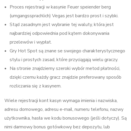
Proces rejestracji w kasynie Feuer speiender berg
(umgangssprachlich) Vegas jest bardzo prost i szybki.
Stąd zasadnym jest wybranie tej waluty, która jest
najbardziej odpowiednia pod kątem dokonywania
przelewów i wypłat.
Gry Hot Spot są znane se swojego charakterystycznego
stylu i prostych zasad, które przyciągają wielu graczy.
Na stronie znajdziemy szeroki wybór metod płatności,
dzięki czemu każdy gracz znajdzie preferowany sposób
rozliczania się z kasynem.
Wiele rejestracji kont kasyn wymaga imienia i nazwiska,
adresu domowego, adresu e-mail, numeru telefonu, nazwy
użytkownika, hasła we kodu bonusowego (jeśli dotyczy). Są
nimi darmowy bonus gotówkowy bez depozytu, lub