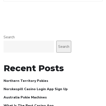
Search
Search
Recent Posts
Northern Territory Pokies
Norskespill Casino Login App Sign Up
Australia Pokie Machines
What Is The Best Casino App