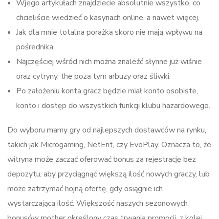
Wjego artykułach znajdziecie absolutnie wszystko, co
chcieliście wiedzieć o kasynach online, a nawet więcej.
Jak dla mnie totalna porażka skoro nie mają wpływu na
pośrednika.
Najczęściej wśród nich można znaleźć słynne już wiśnie
oraz cytryny, the poza tym arbuzy oraz śliwki.
Po założeniu konta gracz będzie miał konto osobiste,
konto i dostęp do wszystkich funkcji klubu hazardowego.
Do wyboru mamy gry od najlepszych dostawców na rynku,
takich jak Microgaming, NetEnt, czy EvoPlay. Oznacza to, że
witryna może zacząć oferować bonus za rejestrację bez
depozytu, aby przyciągnąć większą ilość nowych graczy, lub
może zatrzymać hojną ofertę, gdy osiągnie ich
wystarczającą ilość. Większość naszych sezonowych
bonusów mother określony czas trwania promocji, z kolei