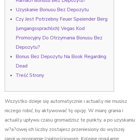
Ramach Bonusu Bez Depozytu?
Uzyskanie Bonusu Bez Depozytu
Czy Jest Potrzebny Feuer Speiender Berg
(umgangssprachlich) Vegas Kod
Promocyjny Do Otrzymania Bonusu Bez
Depozytu?
Bonus Bez Depozytu Na Book Regarding
Dead
Treść Strony
Wszystko dzieje się automatycznie i actually nie musisz
niczego robić, by aktywować tę opcję. W miarę grania i
actually upływu czasu gromadzisz te punkty, a po uzyskaniu
w?a?ciwej ich liczby zostajesz przeniesiony do wyższej
rangi w programie lojalnościowym. Kolejne regularne