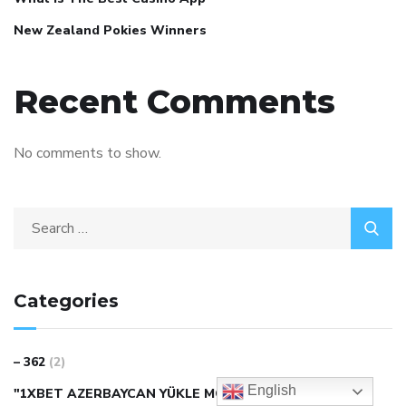
New Zealand Pokies Winners
Recent Comments
No comments to show.
Categories
– 362
(2)
English
"1XBET AZERBAYCAN YÜKLE MOBIL SEYRƏK INDIR