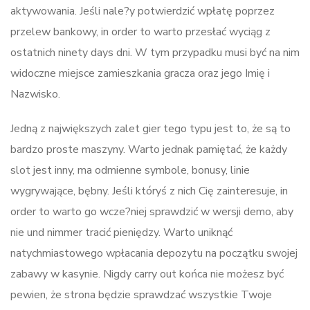
aktywowania. Jeśli nale?y potwierdzić wpłatę poprzez
przelew bankowy, in order to warto przesłać wyciąg z
ostatnich ninety days dni. W tym przypadku musi być na nim
widoczne miejsce zamieszkania gracza oraz jego Imię i
Nazwisko.
Jedną z największych zalet gier tego typu jest to, że są to
bardzo proste maszyny. Warto jednak pamiętać, że każdy
slot jest inny, ma odmienne symbole, bonusy, linie
wygrywające, bębny. Jeśli któryś z nich Cię zainteresuje, in
order to warto go wcze?niej sprawdzić w wersji demo, aby
nie und nimmer tracić pieniędzy. Warto uniknąć
natychmiastowego wpłacania depozytu na początku swojej
zabawy w kasynie. Nigdy carry out końca nie możesz być
pewien, że strona będzie sprawdzać wszystkie Twoje