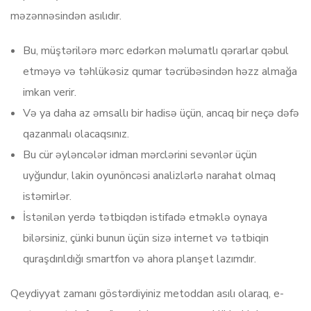
məzənnəsindən asılıdır.
Bu, müştərilərə mərc edərkən məlumatlı qərarlar qəbul
etməyə və təhlükəsiz qumar təcrübəsindən həzz almağa
imkan verir.
Və ya daha az əmsallı bir hadisə üçün, ancaq bir neçə dəfə
qazanmalı olacaqsınız.
Bu cür əyləncələr idman mərclərini sevənlər üçün
uyğundur, lakin oyunöncəsi analizlərlə narahat olmaq
istəmirlər.
İstənilən yerdə tətbiqdən istifadə etməklə oynaya
bilərsiniz, çünki bunun üçün sizə internet və tətbiqin
quraşdırıldığı smartfon və ahora planşet lazımdır.
Qeydiyyat zamanı göstərdiyiniz metoddan asılı olaraq, e-