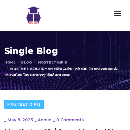
Single Blog
HOME
BLOG
MOSTBET GIRIŞ
MOSTBET-AZ91: İDMAN MƏRCLƏRI VƏ GIR วิศวกรรมสถานแห่ง
ประเทศไทย ในพระบรมราชูปถัมภ์ कला समाचा
MOSTBET GIRIŞ
_
May 8, 2023
_
Admin
_
0 Comments