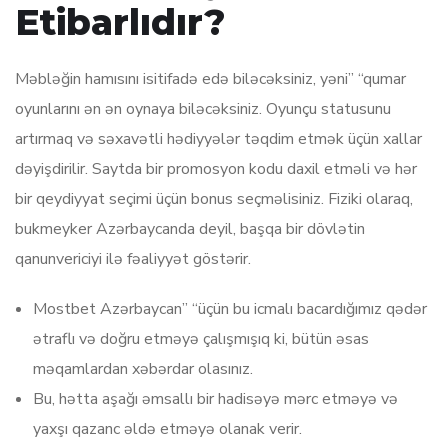
Etibarlıdır?
Məbləğin hamısını isitifadə edə biləcəksiniz, yəni” “qumar
oyunlarını ən ən oynaya biləcəksiniz. Oyunçu statusunu
artırmaq və səxavətli hədiyyələr təqdim etmək üçün xallar
dəyişdirilir. Saytda bir promosyon kodu daxil etməli və hər
bir qeydiyyat seçimi üçün bonus seçməlisiniz. Fiziki olaraq,
bukmeyker Azərbaycanda deyil, başqa bir dövlətin
qanunvericiyi ilə fəaliyyət göstərir.
Mostbet Azərbaycan” “üçün bu icmalı bacardığımız qədər
ətraflı və doğru etməyə çalışmışıq ki, bütün əsas
məqamlardan xəbərdar olasınız.
Bu, hətta aşağı əmsallı bir hadisəyə mərc etməyə və
yaxşı qazanc əldə etməyə olanak verir.