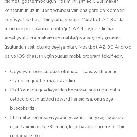
xidməti göstərmək üçün” “daim inkişaf edir. Bukmeker
kontorunun uzun illər təcrübəsi var, ona görə də xidmətin
keyfiyyətinə heç” “bir şübhə yoxdur. Mostbet AZ-90-da
minimum pul çıxarma məbləği 1 AZN təşkil edir, hər
əməliyyat üzrə maksimum məbləğ isə seçilmiş çıxarma
üsulundan asılı olaraq dəyişə bilər. Mostbet AZ-90 Android
os və iOS cihazları üçün xüsusi mobil proqram təklif edir.
Qeydiyyat bonusu daxil olmaqla” “səxavətli bonus
sistemini qeyd etmək istərdim.
Platformada qeydiyyatdan keçərkən sizin üçün daha
cəlbedici olan added reward hansıdırsa, onu seçə
biləcəksiniz.
Ehtimallar orta səviyyədən yuxarıdır, ən yaxşı hadisələr
üçün təxminən 5-7% marja, kiçik bazarlar üçün isə” “bir
qədər yüksəkdir.