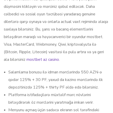
düyməsini klikləyin və mərciniz qəbul ediləcək. Daha
cəlbedici və sosial oyun təcrübəsi yaradaraq genuine
dilerlərə qarşı oynaya və onlarla actual vaxt rejimində əlaqə
saxlaya bilərsiniz. Bu, şans və bacarıq elementlərini
birləşdirən maraqlı və həyəcanverici bir oyundur mostbet.
Visa, MasterCard, Webmoney, Qiwi, kriptovalyuta ilə
(Bitcoin, Ripple, Litecoin) vasitəsi ilə pulu artıra və ya geri
ala bilərsiniz
mostbet az casino
.
Salamlama bonusu ilə idman mərclərində 550 AZN-ə
qədər 125% + 30 PF, yaxud da kazino mərclərində ilk
depozitinizdə 125% + thirty PF əldə edə bilərsiniz.
Platforma istifadəçilərə müxtəlif mərc növlərini
birləşdirərək öz mərclərini yaratmağa imkan verir.
Menyunu açmaq üçün sadəcə ekranın sol tərəfindəki