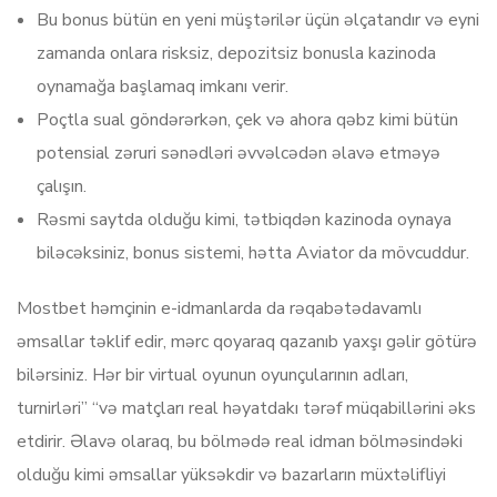
Bu bonus bütün en yeni müştərilər üçün əlçatandır və eyni
zamanda onlara risksiz, depozitsiz bonusla kazinoda
oynamağa başlamaq imkanı verir.
Poçtla sual göndərərkən, çek və ahora qəbz kimi bütün
potensial zəruri sənədləri əvvəlcədən əlavə etməyə
çalışın.
Rəsmi saytda olduğu kimi, tətbiqdən kazinoda oynaya
biləcəksiniz, bonus sistemi, hətta Aviator da mövcuddur.
Mostbet həmçinin e-idmanlarda da rəqabətədavamlı
əmsallar təklif edir, mərc qoyaraq qazanıb yaxşı gəlir götürə
bilərsiniz. Hər bir virtual oyunun oyunçularının adları,
turnirləri” “və matçları real həyatdakı tərəf müqabillərini əks
etdirir. Əlavə olaraq, bu bölmədə real idman bölməsindəki
olduğu kimi əmsallar yüksəkdir və bazarların müxtəlifliyi