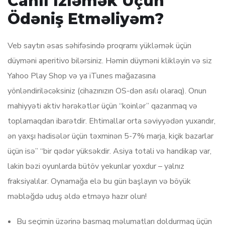
Canlı Izləmək Üçün
Ödəniş Etməliyəm?
Veb saytın əsas səhifəsində proqramı yükləmək üçün
düyməni aperitivo bilərsiniz. Həmin düyməni klikləyin və siz
Yahoo Play Shop və ya iTunes mağazasına
yönləndiriləcəksiniz (cihazınızın OS-dən asılı olaraq). Onun
mahiyyəti aktiv hərəkətlər üçün “koinlər” qazanmaq və
toplamaqdan ibarətdir. Ehtimallar orta səviyyədən yuxarıdır,
ən yaxşı hadisələr üçün təxminən 5-7% marja, kiçik bazarlar
üçün isə” “bir qədər yüksəkdir. Asiya totali və handikap var,
lakin bəzi oyunlarda bütöv yekunlar yoxdur – yalnız
fraksiyalılar. Oynamağa elə bu gün başlayın və böyük
məbləğdə uduş əldə etməyə hazır olun!
Bu seçimin üzərinə basmaq məlumatları doldurmaq üçün