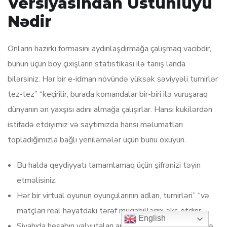
Versiyasından Üstünlüyü
Nədir
Onların hazırkı formasını aydınlaşdırmağa çalışmaq vacibdir,
bunun üçün boy çıxışların statistikası ilə tanış landa
bilərsiniz. Hər bir e-idman növündə yüksək səviyyəli turnirlər
tez-tez” “keçirilir, burada komandalar bir-biri ilə vuruşaraq
dünyanın ən yaxşısı adını almağa çalışırlar. Hansı kukilərdən
istifadə etdiyimiz və saytımızda hansı məlumatları
topladığımızla bağlı yeniləmələr üçün bunu oxuyun.
Bu halda qeydiyyatı tamamlamaq üçün şifrənizi təyin
etməlisiniz.
Hər bir virtual oyunun oyunçularının adları, turnirləri” “və
matçları real həyatdakı tərəf müqabillərini əks etdirir.
English
Siyahıda hesabın valyutaları arasında Azərbaycan dilində