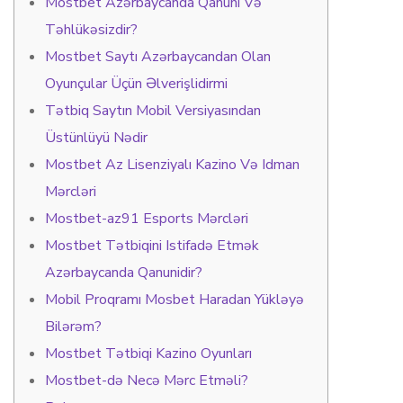
Mostbet Azərbaycanda Qanuni Və
Təhlükəsizdir?
Mostbet Saytı Azərbaycandan Olan
Oyunçular Üçün Əlverişlidirmi
Tətbiq Saytın Mobil Versiyasından
Üstünlüyü Nədir
Mostbet Az Lisenziyalı Kazino Və Idman
Mərcləri
Mostbet-az91 Esports Mərcləri
Mostbet Tətbiqini Istifadə Etmək
Azərbaycanda Qanunidir?
Mobil Proqramı Mosbet Haradan Yükləyə
Bilərəm?
Mostbet Tətbiqi Kazino Oyunları
Mostbet-də Necə Mərc Etməli?