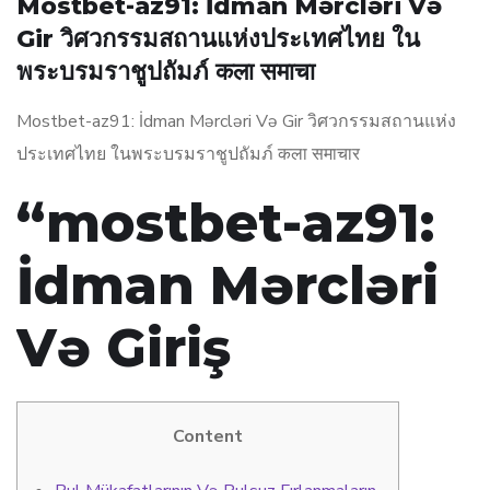
Mostbet-az91: İdman Mərcləri Və
Gir วิศวกรรมสถานแห่งประเทศไทย ใน
พระบรมราชูปถัมภ์ कला समाचा
Mostbet-az91: İdman Mərcləri Və Gir วิศวกรรมสถานแห่ง
ประเทศไทย ในพระบรมราชูปถัมภ์ कला समाचार
“mostbet-az91:
İdman Mərcləri
Və Giriş
Content