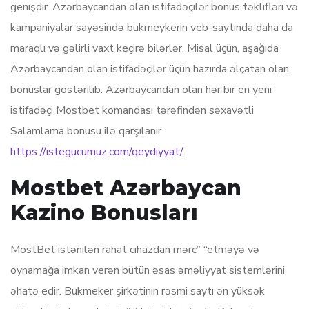
genişdir. Azərbaycandan olan istifadəçilər bonus təklifləri və
kampaniyalar sayəsində bukmeykerin veb-saytında daha da
maraqlı və gəlirli vaxt keçirə bilərlər. Misal üçün, aşağıda
Azərbaycandan olan istifadəçilər üçün hazırda əlçatan olan
bonuslar göstərilib. Azərbaycandan olan hər bir en yeni
istifadəçi Mostbet komandası tərəfindən səxavətli
Salamlama bonusu ilə qarşılanır
https://istegucumuz.com/qeydiyyat/
.
Mostbet Azərbaycan
Kazino Bonusları
MostBet istənilən rahat cihazdan mərc” “etməyə və
oynamağa imkan verən bütün əsas əməliyyat sistemlərini
əhatə edir. Bukmeker şirkətinin rəsmi saytı ən yüksək