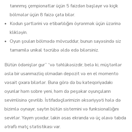
tanınmış çempionatlar üçün 5 faizdən başlayır və kiçik
bölmələr üçün 8 faizə çata bilər.
Kodun şərtlərini və etibarlılığını öyrənmək üçün üzərinə
klikləyin.
Oyun şouları bölmədə mövcuddur, bunun sayəsində siz
tamamilə unikal təcrübə əldə edə bilərsiniz.
Bütün ödənişlər gur” “və təhlükəsizdir, belə ki, müştərilər
əsla bir usanmazliq olmadan depozit və en el momento
vəsait çıxara bilərlər. Buna görə də bu kateqoriyadakı
oyunlar həm sobre yeni, həm də peşəkar oyunçuların
sevimlisinə çevrilib. İstifadəçilərimizin əksəriyyəti hələ də
bizimlə oynayır, saytın bütün sistemini və funksionallığını
sevirlər. Yayım yoxdur, lakin əsas ekranda və üç əlavə tabda
ətraflı matç statistikası var.