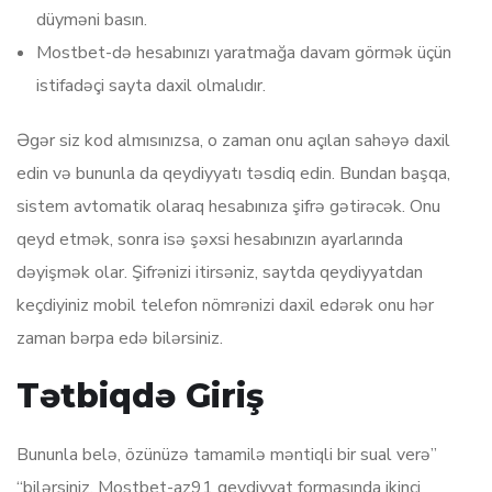
düyməni basın.
Mostbet-də hesabınızı yaratmağa davam görmək üçün
istifadəçi sayta daxil olmalıdır.
Əgər siz kod almısınızsa, o zaman onu açılan sahəyə daxil
edin və bununla da qeydiyyatı təsdiq edin. Bundan başqa,
sistem avtomatik olaraq hesabınıza şifrə gətirəcək. Onu
qeyd etmək, sonra isə şəxsi hesabınızın ayarlarında
dəyişmək olar. Şifrənizi itirsəniz, saytda qeydiyyatdan
keçdiyiniz mobil telefon nömrənizi daxil edərək onu hər
zaman bərpa edə bilərsiniz.
Tətbiqdə Giriş
Bununla belə, özünüzə tamamilə məntiqli bir sual verə”
“bilərsiniz. Mostbet-az91 qeydiyyat formasında ikinci