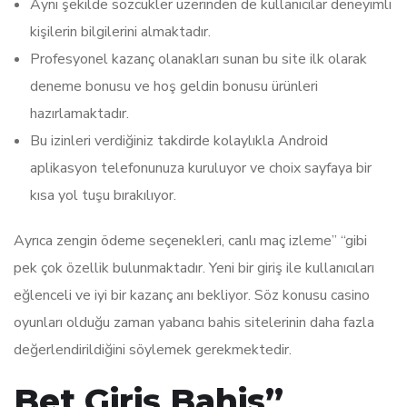
Aynı şekilde sözcükler üzerinden de kullanıcılar deneyimli
kişilerin bilgilerini almaktadır.
Profesyonel kazanç olanakları sunan bu site ilk olarak
deneme bonusu ve hoş geldin bonusu ürünleri
hazırlamaktadır.
Bu izinleri verdiğiniz takdirde kolaylıkla Android
aplikasyon telefonunuza kuruluyor ve choix sayfaya bir
kısa yol tuşu bırakılıyor.
Ayrıca zengin ödeme seçenekleri, canlı maç izleme” “gibi
pek çok özellik bulunmaktadır. Yeni bir giriş ile kullanıcıları
eğlenceli ve iyi bir kazanç anı bekliyor. Söz konusu casino
oyunları olduğu zaman yabancı bahis sitelerinin daha fazla
değerlendirildiğini söylemek gerekmektedir.
Bet Giriş Bahis”