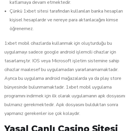
katlamaya devam etmektedir.
Çünkü 1xbet sitesi tarafından kullanılan banka hesapları
kişisel hesaplardır ve nereye para aktarılacağını kimse
öğrenemez.
1xbet mobil cihazlarda kullanmak için oluşturduğu bu
uygulamayı sadece google android işlemcili cihazlar için
tasarlamıştır. IOS veya Microsoft işletim sistemine sahip
cihazlar maalesef bu uygulamadan yararlanamamaktadır.
Ayrıca bu uygulama android mağazalarda ya da play store
bünyesinde bulunmamaktadır. 1xbet mobil uygulama
programını indirmek için ilk olarak uygulamanın apk dosyasını
bulmanız gerekmektedir. Apk dosyasını bulduktan sonra
yapmanız gerekenler ise çok kolaydır.
Yasal Canlı Casino Sitesi