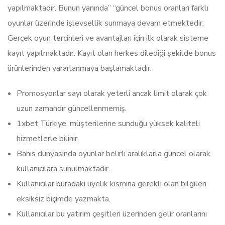
yapılmaktadır. Bunun yanında” “güncel bonus oranları farklı
oyunlar üzerinde işlevsellik sunmaya devam etmektedir.
Gerçek oyun tercihleri ve avantajları için ilk olarak sisteme
kayıt yapılmaktadır. Kayıt olan herkes dilediği şekilde bonus
ürünlerinden yararlanmaya başlamaktadır.
Promosyonlar sayı olarak yeterli ancak limit olarak çok
uzun zamandır güncellenmemiş.
1xbet Türkiye, müşterilerine sunduğu yüksek kaliteli
hizmetlerle bilinir.
Bahis dünyasında oyunlar belirli aralıklarla güncel olarak
kullanıcılara sunulmaktadır.
Kullanıcılar buradaki üyelik kısmına gerekli olan bilgileri
eksiksiz biçimde yazmakta.
Kullanıcılar bu yatırım çeşitleri üzerinden gelir oranlarını