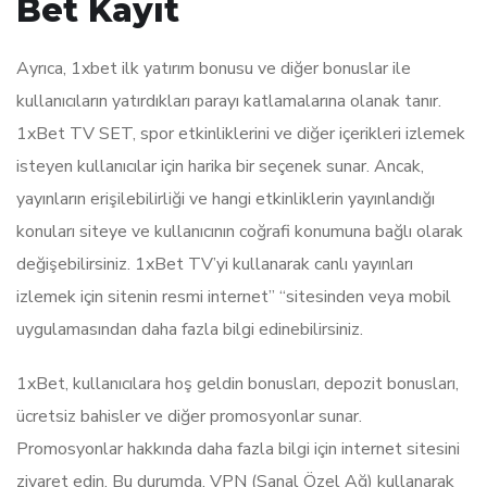
Bet Kayıt
Ayrıca, 1xbet ilk yatırım bonusu ve diğer bonuslar ile
kullanıcıların yatırdıkları parayı katlamalarına olanak tanır.
1xBet TV SET, spor etkinliklerini ve diğer içerikleri izlemek
isteyen kullanıcılar için harika bir seçenek sunar. Ancak,
yayınların erişilebilirliği ve hangi etkinliklerin yayınlandığı
konuları siteye ve kullanıcının coğrafi konumuna bağlı olarak
değişebilirsiniz. 1xBet TV’yi kullanarak canlı yayınları
izlemek için sitenin resmi internet” “sitesinden veya mobil
uygulamasından daha fazla bilgi edinebilirsiniz.
1xBet, kullanıcılara hoş geldin bonusları, depozit bonusları,
ücretsiz bahisler ve diğer promosyonlar sunar.
Promosyonlar hakkında daha fazla bilgi için internet sitesini
ziyaret edin. Bu durumda, VPN (Sanal Özel Ağ) kullanarak