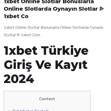
1xbet Online Slotlar Bonuslarla
Online Slotlarda Oynayın Slotlar ᐉ
1xbet Co
1xbet Online Slotlar Bonuslarla Online Slotlarda Oynayın
Slotlar ᐉ 1xbet Com
1xbet Türkiye
Giriş Ve Kayıt
2024
Content