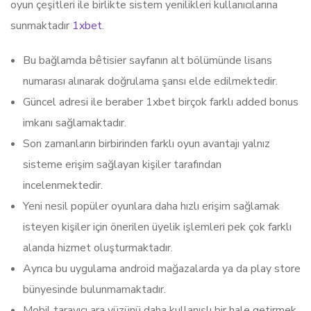
oyun çeşitleri ile birlikte sistem yenilikleri kullanıcılarına
sunmaktadır
1xbet
.
Bu bağlamda bêtisier sayfanın alt bölümünde lisans
numarası alınarak doğrulama şansı elde edilmektedir.
Güncel adresi ile beraber 1xbet birçok farklı added bonus
imkanı sağlamaktadır.
Son zamanların birbirinden farklı oyun avantajı yalnız
sisteme erişim sağlayan kişiler tarafından
incelenmektedir.
Yeni nesil popüler oyunlara daha hızlı erişim sağlamak
isteyen kişiler için önerilen üyelik işlemleri pek çok farklı
alanda hizmet oluşturmaktadır.
Ayrıca bu uygulama android mağazalarda ya da play store
bünyesinde bulunmamaktadır.
Mobil tarayıcı ara yüzünü daha kullanışlı bir hale getirmek