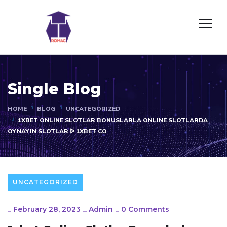
Single Blog
HOME
BLOG
UNCATEGORIZED
1XBET ONLINE SLOTLAR BONUSLARLA ONLINE SLOTLARDA
OYNAYIN SLOTLAR ᐉ 1XBET CO
UNCATEGORIZED
_
February 28, 2023
_
Admin
_
0 Comments