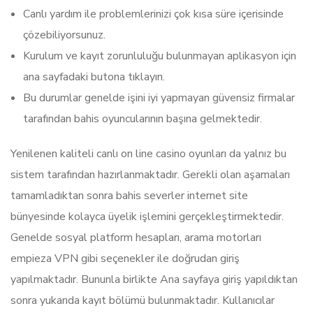
Canlı yardım ile problemlerinizi çok kısa süre içerisinde
çözebiliyorsunuz.
Kurulum ve kayıt zorunluluğu bulunmayan aplikasyon için
ana sayfadaki butona tıklayın.
Bu durumlar genelde işini iyi yapmayan güvensiz firmalar
tarafından bahis oyuncularının başına gelmektedir.
Yenilenen kaliteli canlı on line casino oyunları da yalnız bu
sistem tarafından hazırlanmaktadır. Gerekli olan aşamaları
tamamladıktan sonra bahis severler internet site
bünyesinde kolayca üyelik işlemini gerçekleştirmektedir.
Genelde sosyal platform hesapları, arama motorları
empieza VPN gibi seçenekler ile doğrudan giriş
yapılmaktadır. Bununla birlikte Ana sayfaya giriş yapıldıktan
sonra yukarıda kayıt bölümü bulunmaktadır. Kullanıcılar