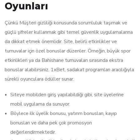
Oyunları
Çünkü Müşteri gizliliği konusunda sorumluluk taşımak ve
güçlü şifreler kullanmak gibi temel güvenlik uygulamalarına
da dikkat etmek önemlidir. Site, belirli etkinlikler ve
turnuvalar için özel bonuslar düzenler. Örneğin, büyük spor
etkinlikleri ya da Bahishane turnuvaları sırasında ekstra
bonuslar alabilirsiniz. 1xBet, sadakat programları aracılığıyla
sürekli oyunculara ödüller sunar.
Siteye mobilden giriş yapılabildiği gibi, site üyelerine
mobil uygulama da sunuyor.
Böylece ilk üyelik bonusu, yatırım bonusları, kayıp
bonusları ve daha pek çok promosyon
değerlendirmektedir.