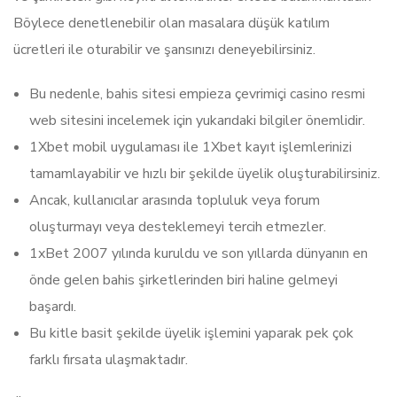
Böylece denetlenebilir olan masalara düşük katılım
ücretleri ile oturabilir ve şansınızı deneyebilirsiniz.
Bu nedenle, bahis sitesi empieza çevrimiçi casino resmi
web sitesini incelemek için yukarıdaki bilgiler önemlidir.
1Xbet mobil uygulaması ile 1Xbet kayıt işlemlerinizi
tamamlayabilir ve hızlı bir şekilde üyelik oluşturabilirsiniz.
Ancak, kullanıcılar arasında topluluk veya forum
oluşturmayı veya desteklemeyi tercih etmezler.
1xBet 2007 yılında kuruldu ve son yıllarda dünyanın en
önde gelen bahis şirketlerinden biri haline gelmeyi
başardı.
Bu kitle basit şekilde üyelik işlemini yaparak pek çok
farklı fırsata ulaşmaktadır.