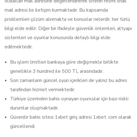
oldukları mail adresine değerlendirerek sitenin resmi snail
mail adresi ile iletişim kurmaktadır. Bu kapsamda
problemleri çözüm alınmakta ve bonuslar nelerdir, her türlü
bilgi elde edilir. Diğer bir ifadeyle güvenlik önlemleri, altyapı
sistemleri ve oyunlar konusunda detaylı bilgi elde
edilmektedir.
Bu işlem limitleri bankaya göre değişmekle birlikte
genellikle 3 hundred ile 500 TL arasındadır.
Son zamanların güncel oyun içerikleri de yalnız bu adres
tarafından hizmet vermektedir.
Türkiye üzerinden bahis oynayan oyuncular için bazı riskli
durumlar oluşmaktadır.
Güvenilir bahis sitesi 1xbet giriş adresi 1xbet. com olarak
güncellendi.