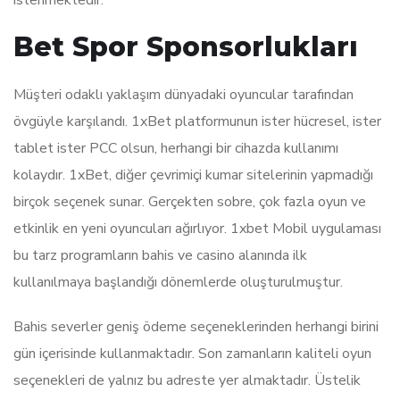
istenmektedir.
Bet Spor Sponsorlukları
Müşteri odaklı yaklaşım dünyadaki oyuncular tarafından
övgüyle karşılandı. 1xBet platformunun ister hücresel, ister
tablet ister PCC olsun, herhangi bir cihazda kullanımı
kolaydır. 1xBet, diğer çevrimiçi kumar sitelerinin yapmadığı
birçok seçenek sunar. Gerçekten sobre, çok fazla oyun ve
etkinlik en yeni oyuncuları ağırlıyor. 1xbet Mobil uygulaması
bu tarz programların bahis ve casino alanında ilk
kullanılmaya başlandığı dönemlerde oluşturulmuştur.
Bahis severler geniş ödeme seçeneklerinden herhangi birini
gün içerisinde kullanmaktadır. Son zamanların kaliteli oyun
seçenekleri de yalnız bu adreste yer almaktadır. Üstelik