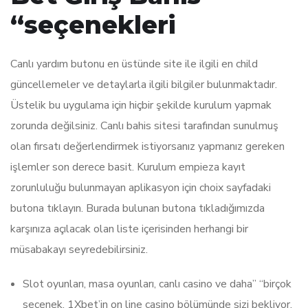
“seçenekleri
Canlı yardım butonu en üstünde site ile ilgili en child
güncellemeler ve detaylarla ilgili bilgiler bulunmaktadır.
Üstelik bu uygulama için hiçbir şekilde kurulum yapmak
zorunda değilsiniz. Canlı bahis sitesi tarafından sunulmuş
olan fırsatı değerlendirmek istiyorsanız yapmanız gereken
işlemler son derece basit. Kurulum empieza kayıt
zorunluluğu bulunmayan aplikasyon için choix sayfadaki
butona tıklayın. Burada bulunan butona tıkladığımızda
karşınıza açılacak olan liste içerisinden herhangi bir
müsabakayı seyredebilirsiniz.
Slot oyunları, masa oyunları, canlı casino ve daha” “birçok
seçenek, 1Xbet’in on line casino bölümünde sizi bekliyor.