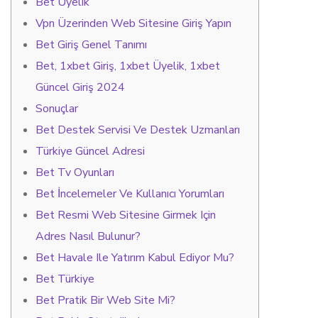
Bet Üyelik
Vpn Üzerinden Web Sitesine Giriş Yapın
Bet Giriş Genel Tanımı
Bet, 1xbet Giriş, 1xbet Üyelik, 1xbet
Güncel Giriş 2024
Sonuçlar
Bet Destek Servisi Ve Destek Uzmanları
Türkiye Güncel Adresi
Bet Tv Oyunları
Bet İncelemeler Ve Kullanıcı Yorumları
Bet Resmi Web Sitesine Girmek Için
Adres Nasıl Bulunur?
Bet Havale Ile Yatırım Kabul Ediyor Mu?
Bet Türkiye
Bet Pratik Bir Web Site Mi?