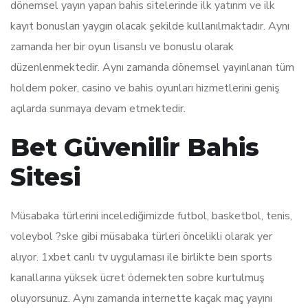
dönemsel yayın yapan bahis sitelerinde ilk yatırım ve ilk
kayıt bonusları yaygın olacak şekilde kullanılmaktadır. Aynı
zamanda her bir oyun lisanslı ve bonuslu olarak
düzenlenmektedir. Aynı zamanda dönemsel yayınlanan tüm
holdem poker, casino ve bahis oyunları hizmetlerini geniş
açılarda sunmaya devam etmektedir.
Bet Güvenilir Bahis
Sitesi
Müsabaka türlerini incelediğimizde futbol, basketbol, tenis,
voleybol ?ske gibi müsabaka türleri öncelikli olarak yer
alıyor. 1xbet canlı tv uygulaması ile birlikte beın sports
kanallarına yüksek ücret ödemekten sobre kurtulmuş
oluyorsunuz. Aynı zamanda internette kaçak maç yayını