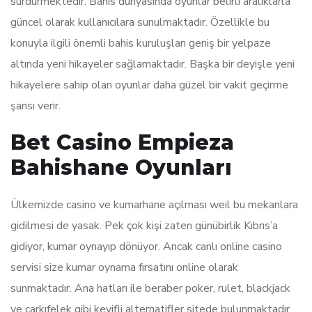
sürdürmektedir. Bahis dünyasında oyunlar belirli aralıklarla
güncel olarak kullanıcılara sunulmaktadır. Özellikle bu
konuyla ilgili önemli bahis kuruluşları geniş bir yelpaze
altında yeni hikayeler sağlamaktadır. Başka bir deyişle yeni
hikayelere sahip olan oyunlar daha güzel bir vakit geçirme
şansı verir.
Bet Casino Empieza
Bahishane Oyunları
Ülkemizde casino ve kumarhane açılması weil bu mekanlara
gidilmesi de yasak. Pek çok kişi zaten günübirlik Kıbrıs’a
gidiyor, kumar oynayıp dönüyor. Ancak canlı online casino
servisi size kumar oynama fırsatını online olarak
sunmaktadır. Ana hatları ile beraber poker, rulet, blackjack
ve çarkıfelek gibi keyifli alternatifler sitede bulunmaktadır.